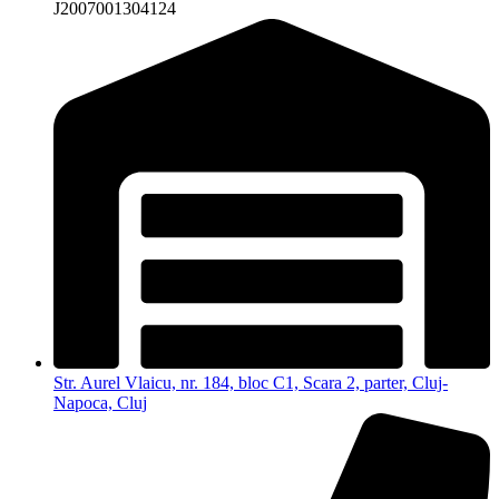
J2007001304124
Str. Aurel Vlaicu, nr. 184, bloc C1, Scara 2, parter, Cluj-
Napoca, Cluj