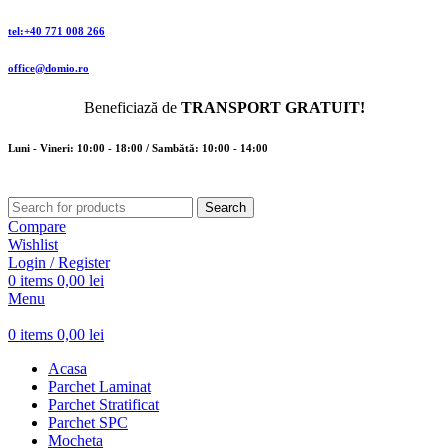
tel:+40 771 008 266
office@domio.ro
Beneficiază de
TRANSPORT GRATUIT!
Luni - Vineri: 10:00 - 18:00 / Sambătă: 10:00 - 14:00
Search
Compare
Wishlist
Login / Register
0
items
0,00
lei
Menu
0
items
0,00
lei
Acasa
Parchet Laminat
Parchet Stratificat
Parchet SPC
Mocheta