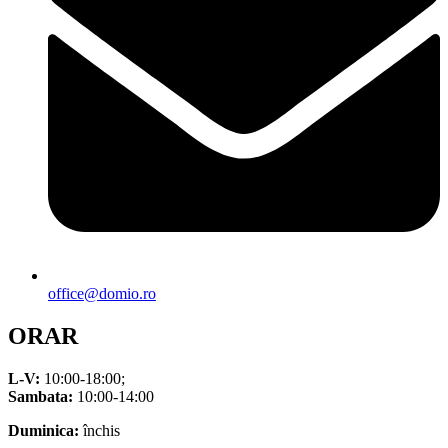
office@domio.ro
ORAR
L-V:
10:00-18:00;
Sambata:
10:00-14:00
Duminica:
închis