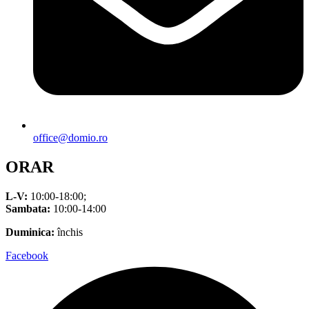
office@domio.ro
ORAR
L-V:
10:00-18:00;
Sambata:
10:00-14:00
Duminica:
închis
Facebook