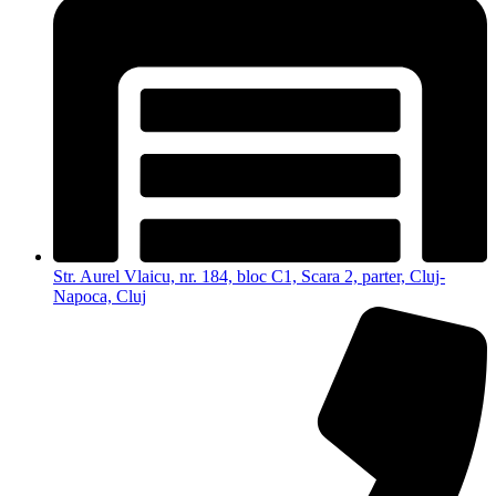
Str. Aurel Vlaicu, nr. 184, bloc C1, Scara 2, parter, Cluj-
Napoca, Cluj