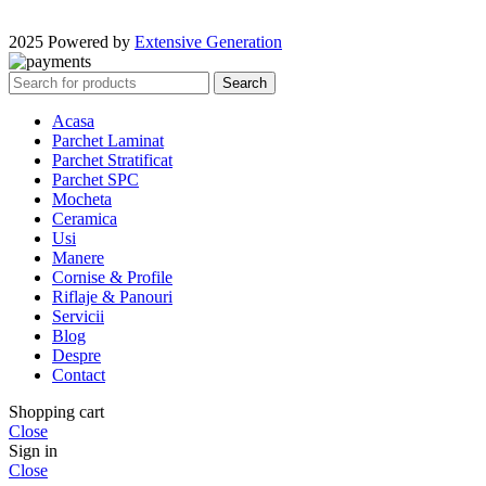
2025 Powered by
Extensive Generation
Search
Acasa
Parchet Laminat
Parchet Stratificat
Parchet SPC
Mocheta
Ceramica
Usi
Manere
Cornise & Profile
Riflaje & Panouri
Servicii
Blog
Despre
Contact
Shopping cart
Close
Sign in
Close