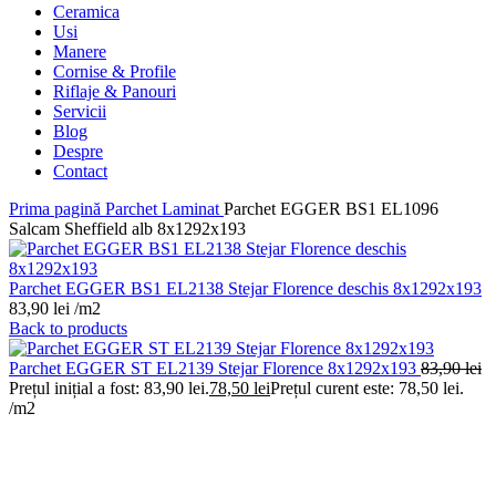
Ceramica
Usi
Manere
Cornise & Profile
Riflaje & Panouri
Servicii
Blog
Despre
Contact
Prima pagină
Parchet Laminat
Parchet EGGER BS1 EL1096
Salcam Sheffield alb 8x1292x193
Parchet EGGER BS1 EL2138 Stejar Florence deschis 8x1292x193
83,90
lei
/m2
Back to products
Parchet EGGER ST EL2139 Stejar Florence 8x1292x193
83,90
lei
Prețul inițial a fost: 83,90 lei.
78,50
lei
Prețul curent este: 78,50 lei.
/m2