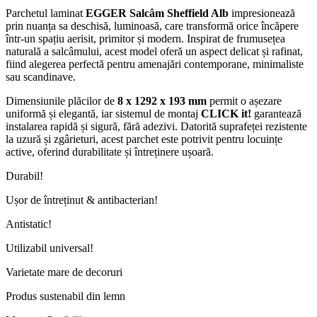
Parchetul laminat
EGGER Salcâm Sheffield Alb
impresionează
prin nuanța sa deschisă, luminoasă, care transformă orice încăpere
într-un spațiu aerisit, primitor și modern. Inspirat de frumusețea
naturală a salcâmului, acest model oferă un aspect delicat și rafinat,
fiind alegerea perfectă pentru amenajări contemporane, minimaliste
sau scandinave.
Dimensiunile plăcilor de
8 x 1292 x 193 mm
permit o așezare
uniformă și elegantă, iar sistemul de montaj
CLICK it!
garantează
instalarea rapidă și sigură, fără adezivi. Datorită suprafeței rezistente
la uzură și zgârieturi, acest parchet este potrivit pentru locuințe
active, oferind durabilitate și întreținere ușoară.
Durabil!
Ușor de întreținut & antibacterian!
Antistatic!
Utilizabil universal!
Varietate mare de decoruri
Produs sustenabil din lemn