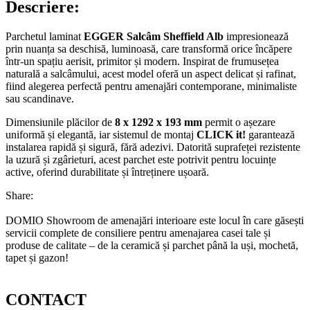
Descriere:
Parchetul laminat
EGGER Salcâm Sheffield Alb
impresionează
prin nuanța sa deschisă, luminoasă, care transformă orice încăpere
într-un spațiu aerisit, primitor și modern. Inspirat de frumusețea
naturală a salcâmului, acest model oferă un aspect delicat și rafinat,
fiind alegerea perfectă pentru amenajări contemporane, minimaliste
sau scandinave.
Dimensiunile plăcilor de
8 x 1292 x 193 mm
permit o așezare
uniformă și elegantă, iar sistemul de montaj
CLICK it!
garantează
instalarea rapidă și sigură, fără adezivi. Datorită suprafeței rezistente
la uzură și zgârieturi, acest parchet este potrivit pentru locuințe
active, oferind durabilitate și întreținere ușoară.
Share:
DOMIO Showroom de amenajări interioare este locul în care găsești
servicii complete de consiliere pentru amenajarea casei tale și
produse de calitate – de la ceramică și parchet până la uși, mochetă,
tapet și gazon!
CONTACT