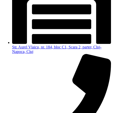
Str. Aurel Vlaicu, nr. 184, bloc C1, Scara 2, parter, Cluj-
Napoca, Cluj