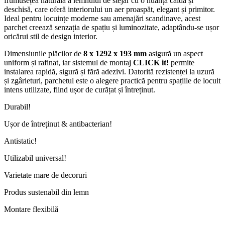
frumusețea naturală a lemnului de stejar cu o nuanță caldă și
deschisă, care oferă interiorului un aer proaspăt, elegant și primitor.
Ideal pentru locuințe moderne sau amenajări scandinave, acest
parchet creează senzația de spațiu și luminozitate, adaptându-se ușor
oricărui stil de design interior.
Dimensiunile plăcilor de
8 x 1292 x 193 mm
asigură un aspect
uniform și rafinat, iar sistemul de montaj
CLICK it!
permite
instalarea rapidă, sigură și fără adezivi. Datorită rezistenței la uzură
și zgârieturi, parchetul este o alegere practică pentru spațiile de locuit
intens utilizate, fiind ușor de curățat și întreținut.
Durabil!
Ușor de întreținut & antibacterian!
Antistatic!
Utilizabil universal!
Varietate mare de decoruri
Produs sustenabil din lemn
Montare flexibilă