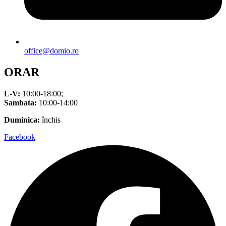
office@domio.ro
ORAR
L-V:
10:00-18:00;
Sambata:
10:00-14:00
Duminica:
închis
Facebook