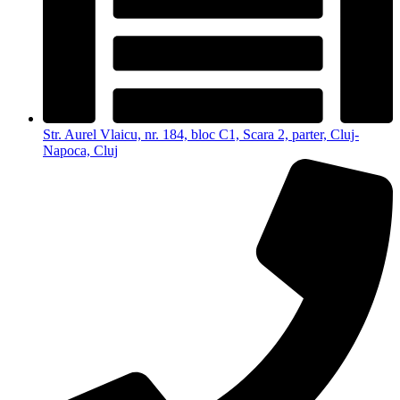
Str. Aurel Vlaicu, nr. 184, bloc C1, Scara 2, parter, Cluj-
Napoca, Cluj