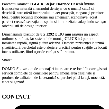
Parchetul laminat
EGGER Stejar Florence Deschis
îmbină
frumusețea naturală a lemnului de stejar cu o nuanță caldă și
deschisă, care oferă interiorului un aer proaspăt, elegant și primitor.
Ideal pentru locuințe moderne sau amenajări scandinave, acest
parchet creează senzația de spațiu și luminozitate, adaptându-se ușor
oricărui stil de design interior.
Dimensiunile plăcilor de
8 x 1292 x 193 mm
asigură un aspect
uniform și rafinat, iar sistemul de montaj
CLICK it!
permite
instalarea rapidă, sigură și fără adezivi. Datorită rezistenței la uzură
și zgârieturi, parchetul este o alegere practică pentru spațiile de locuit
intens utilizate, fiind ușor de curățat și întreținut.
Share:
DOMIO Showroom de amenajări interioare este locul în care găsești
servicii complete de consiliere pentru amenajarea casei tale și
produse de calitate – de la ceramică și parchet până la uși, mochetă,
tapet și gazon!
CONTACT