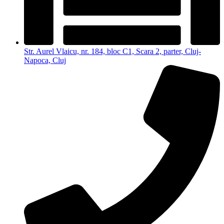
Str. Aurel Vlaicu, nr. 184, bloc C1, Scara 2, parter, Cluj-
Napoca, Cluj