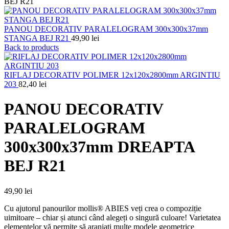
BEJ R21
PANOU DECORATIV PARALELOGRAM 300x300x37mm
STANGA BEJ R21
49,90
lei
Back to products
RIFLAJ DECORATIV POLIMER 12x120x2800mm ARGINTIU
203
82,40
lei
PANOU DECORATIV
PARALELOGRAM
300x300x37mm DREAPTA
BEJ R21
49,90
lei
Cu ajutorul panourilor mollis® ABIES veți crea o compoziție
uimitoare – chiar și atunci când alegeți o singură culoare! Varietatea
elementelor vă permite să aranjați multe modele geometrice