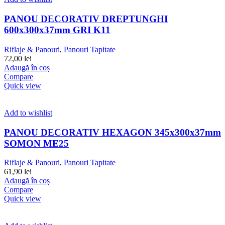
PANOU DECORATIV DREPTUNGHI
600x300x37mm GRI K11
Riflaje & Panouri
,
Panouri Tapitate
72,00
lei
Adaugă în coș
Compare
Quick view
Add to wishlist
PANOU DECORATIV HEXAGON 345x300x37mm
SOMON ME25
Riflaje & Panouri
,
Panouri Tapitate
61,90
lei
Adaugă în coș
Compare
Quick view