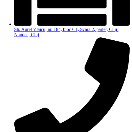
Str. Aurel Vlaicu, nr. 184, bloc C1, Scara 2, parter, Cluj-
Napoca, Cluj