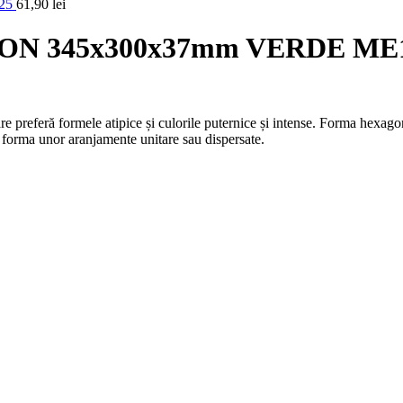
25
61,90
lei
N 345x300x37mm VERDE ME
 preferă formele atipice și culorile puternice și intense. Forma hexagon
ub forma unor aranjamente unitare sau dispersate.