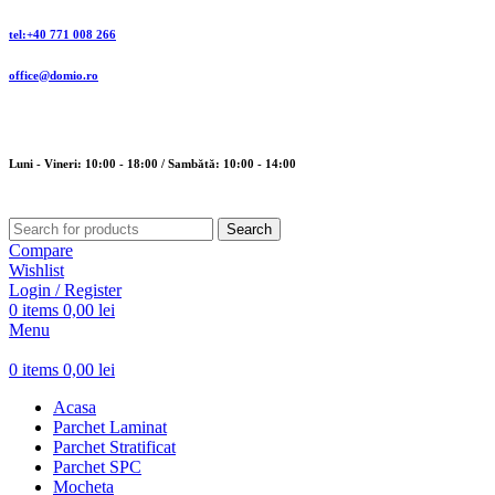
tel:+40 771 008 266
office@domio.ro
Luni - Vineri: 10:00 - 18:00 / Sambătă: 10:00 - 14:00
Search
Compare
Wishlist
Login / Register
0
items
0,00
lei
Menu
0
items
0,00
lei
Acasa
Parchet Laminat
Parchet Stratificat
Parchet SPC
Mocheta