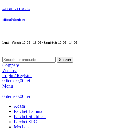
tel:+40 771 008 266
office@domio.ro
Luni - Vineri: 10:00 - 18:00 / Sambătă: 10:00 - 14:00
Search
Compare
Wishlist
Login / Register
0
items
0,00
lei
Menu
0
items
0,00
lei
Acasa
Parchet Laminat
Parchet Stratificat
Parchet SPC
Mocheta