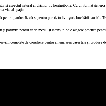
tiv și aspectul natural al plăcilor tip herringbone. Cu un format generos
ca vizual spațiul.
ât pentru pardoseli, cât și pentru pereți, în livinguri, bucătării sau băi. 
t și potrivită pentru trafic mediu și intens, fiind o alegere practică pentr
icii complete de consiliere pentru amenajarea casei tale și produse de c