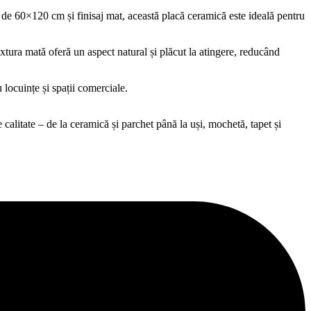
 de 60×120 cm și finisaj mat, această placă ceramică este ideală pentru
Textura mată oferă un aspect natural și plăcut la atingere, reducând
u locuințe și spații comerciale.
alitate – de la ceramică și parchet până la uși, mochetă, tapet și