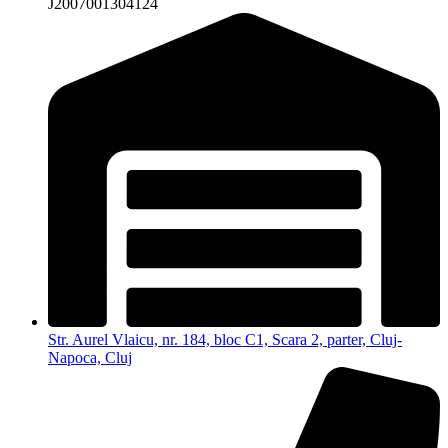
J2007001304124
Str. Aurel Vlaicu, nr. 184, bloc C1, Scara 2, parter, Cluj-
Napoca, Cluj