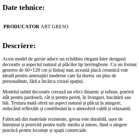
Date tehnice:
PRODUCATOR
ART GRESO
Descriere:
Acest model de gresie aduce un echilibru elegant între designul
decorativ și aspectul natural al plăcilor tip herringbone. Cu un format
generos de 60×120 cm și finisaj mat, această placă ceramică este
ideală pentru amenajări moderne care își doresc un plus de
personalitate, fără a încărca vizual spațiul.
Modelul subtil decorativ creează un efect dinamic și rafinat, potrivit
atât pentru pardoseli, cât și pentru pereți, în livinguri, bucătării sau
băi. Textura mată oferă un aspect natural și plăcut la atingere,
reducând reflexiile și contribuind la o atmosferă caldă și relaxantă.
Fabricată din materiale rezistente, gresia este durabilă, ușor de
întreținut și potrivită pentru trafic mediu și intens, fiind o alegere
practică pentru locuințe și spații comerciale.