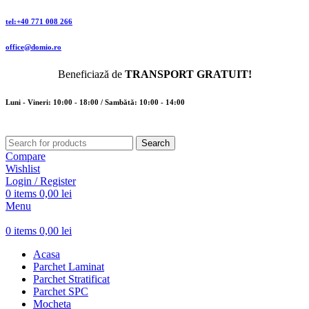
tel:+40 771 008 266
office@domio.ro
Beneficiază de
TRANSPORT GRATUIT!
Luni - Vineri: 10:00 - 18:00 / Sambătă: 10:00 - 14:00
Search
Compare
Wishlist
Login / Register
0
items
0,00
lei
Menu
0
items
0,00
lei
Acasa
Parchet Laminat
Parchet Stratificat
Parchet SPC
Mocheta