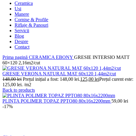
Ceramica
Usi
Manere
Cornise & Profile
Riflaje & Panouri
Servicii
Blog
Despre
Contact
Prima pagină
CERAMICA
EBONY
GRESIE INTERSIO MATT
60×120 2,16m2/cut
GRESIE VERONA NATURAL MAT 60x120 1,44m2/cut
148,00
lei
Prețul inițial a fost: 148,00 lei.
125,00
lei
Prețul curent este:
125,00 lei.
/m2
Back to products
PLINTA POLIMER TOPAZ PPTO80 80x16x2200mm
59,00
lei
-17%