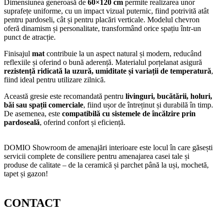
Dimensiunea generoasă de
60×120 cm
permite realizarea unor
suprafețe uniforme, cu un impact vizual puternic, fiind potrivită atât
pentru pardoseli, cât și pentru placări verticale. Modelul chevron
oferă dinamism și personalitate, transformând orice spațiu într-un
punct de atracție.
Finisajul
mat
contribuie la un aspect natural și modern, reducând
reflexiile și oferind o bună aderență. Materialul porțelanat asigură
rezistență ridicată la uzură, umiditate și variații de temperatură
,
fiind ideal pentru utilizare zilnică.
Această gresie este recomandată pentru
livinguri, bucătării, holuri,
băi sau spații comerciale
, fiind ușor de întreținut și durabilă în timp.
De asemenea, este
compatibilă cu sistemele de încălzire prin
pardoseală
, oferind confort și eficiență.
DOMIO Showroom de amenajări interioare este locul în care găsești
servicii complete de consiliere pentru amenajarea casei tale și
produse de calitate – de la ceramică și parchet până la uși, mochetă,
tapet și gazon!
CONTACT