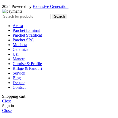
2025 Powered by
Extensive Generation
Search
Acasa
Parchet Laminat
Parchet Stratificat
Parchet SPC
Mocheta
Ceramica
Usi
Manere
Cornise & Profile
Riflaje & Panouri
Servicii
Blog
Despre
Contact
Shopping cart
Close
Sign in
Close