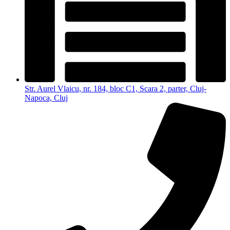
Str. Aurel Vlaicu, nr. 184, bloc C1, Scara 2, parter, Cluj-
Napoca, Cluj