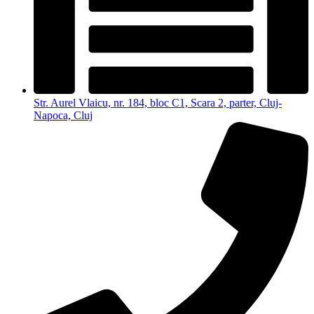
Str. Aurel Vlaicu, nr. 184, bloc C1, Scara 2, parter, Cluj-
Napoca, Cluj