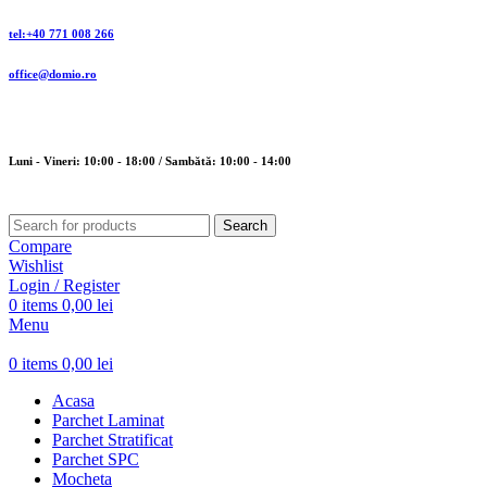
tel:+40 771 008 266
office@domio.ro
Luni - Vineri: 10:00 - 18:00 / Sambătă: 10:00 - 14:00
Search
Compare
Wishlist
Login / Register
0
items
0,00
lei
Menu
0
items
0,00
lei
Acasa
Parchet Laminat
Parchet Stratificat
Parchet SPC
Mocheta