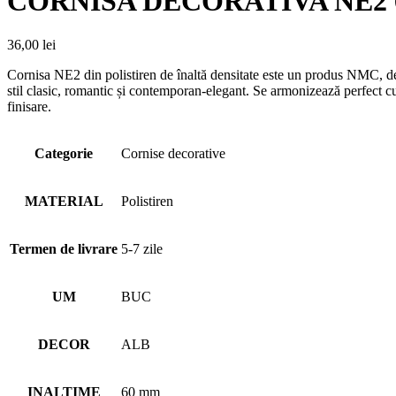
CORNISA DECORATIVA NE2 
36,00
lei
Cornisa NE2 din polistiren de înaltă densitate este un produs NMC, de ca
stil clasic, romantic și contemporan-elegant. Se armonizează perfect cu 
finisare.
Categorie
Cornise decorative
MATERIAL
Polistiren
Termen de livrare
5-7 zile
UM
BUC
DECOR
ALB
INALTIME
60 mm