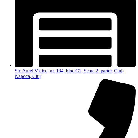
Str. Aurel Vlaicu, nr. 184, bloc C1, Scara 2, parter, Cluj-
Napoca, Cluj