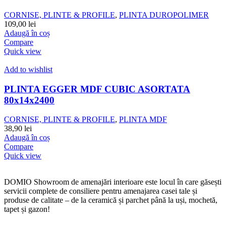
CORNISE, PLINTE & PROFILE
,
PLINTA DUROPOLIMER
109,00
lei
Adaugă în coș
Compare
Quick view
Add to wishlist
PLINTA EGGER MDF CUBIC ASORTATA
80x14x2400
CORNISE, PLINTE & PROFILE
,
PLINTA MDF
38,90
lei
Adaugă în coș
Compare
Quick view
DOMIO Showroom de amenajări interioare este locul în care găsești
servicii complete de consiliere pentru amenajarea casei tale și
produse de calitate – de la ceramică și parchet până la uși, mochetă,
tapet și gazon!