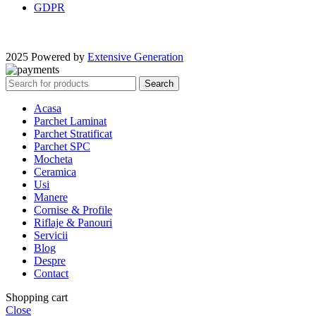
GDPR
2025 Powered by
Extensive Generation
Search
Acasa
Parchet Laminat
Parchet Stratificat
Parchet SPC
Mocheta
Ceramica
Usi
Manere
Cornise & Profile
Riflaje & Panouri
Servicii
Blog
Despre
Contact
Shopping cart
Close