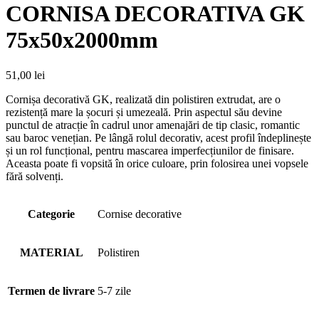
CORNISA DECORATIVA GK
75x50x2000mm
51,00
lei
Cornișa decorativă GK, realizată din polistiren extrudat, are o
rezistență mare la șocuri și umezeală. Prin aspectul său devine
punctul de atracție în cadrul unor amenajări de tip clasic, romantic
sau baroc venețian. Pe lângă rolul decorativ, acest profil îndeplinește
și un rol funcțional, pentru mascarea imperfecțiunilor de finisare.
Aceasta poate fi vopsită în orice culoare, prin folosirea unei vopsele
fără solvenți.
Categorie
Cornise decorative
MATERIAL
Polistiren
Termen de livrare
5-7 zile