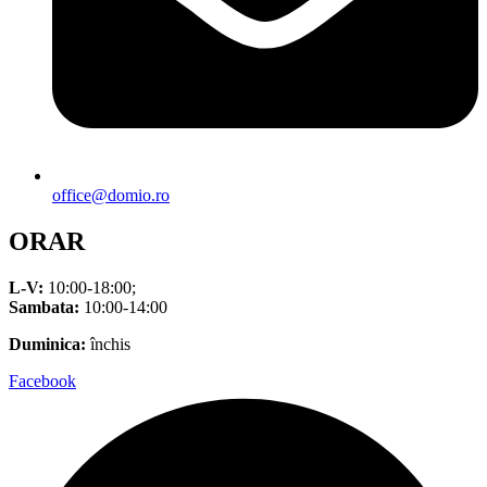
office@domio.ro
ORAR
L-V:
10:00-18:00;
Sambata:
10:00-14:00
Duminica:
închis
Facebook