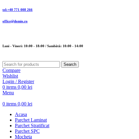
tel:+40 771 008 266
office@domio.ro
Luni - Vineri: 10:00 - 18:00 / Sambătă: 10:00 - 14:00
Search
Compare
Wishlist
Login / Register
0
items
0,00
lei
Menu
0
items
0,00
lei
Acasa
Parchet Laminat
Parchet Stratificat
Parchet SPC
Mocheta