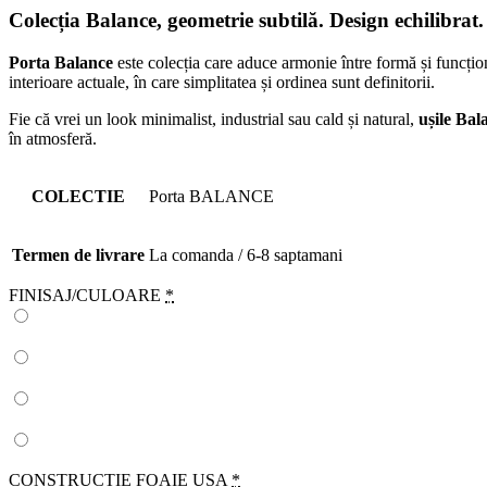
Colecția Balance, g
eometrie subtilă. Design echilibrat
Porta Balance
este colecția care aduce armonie între formă și funcționa
interioare actuale, în care simplitatea și ordinea sunt definitorii.
Fie că vrei un look minimalist, industrial sau cald și natural,
ușile Bal
în atmosferă.
COLECTIE
Porta BALANCE
Termen de livrare
La comanda / 6-8 saptamani
FINISAJ/CULOARE
*
CONSTRUCTIE FOAIE USA
*