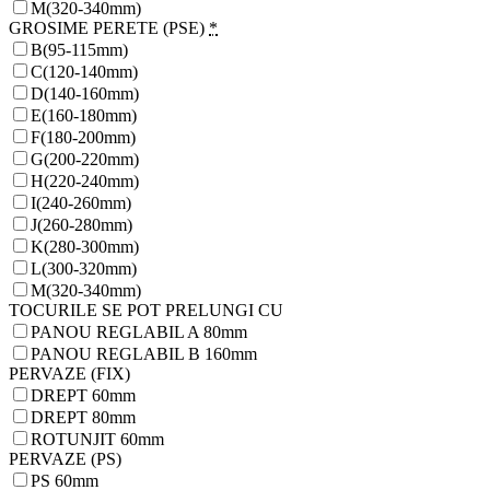
M(320-340mm)
GROSIME PERETE (PSE)
*
B(95-115mm)
C(120-140mm)
D(140-160mm)
E(160-180mm)
F(180-200mm)
G(200-220mm)
H(220-240mm)
I(240-260mm)
J(260-280mm)
K(280-300mm)
L(300-320mm)
M(320-340mm)
TOCURILE SE POT PRELUNGI CU
PANOU REGLABIL A 80mm
PANOU REGLABIL B 160mm
PERVAZE (FIX)
DREPT 60mm
DREPT 80mm
ROTUNJIT 60mm
PERVAZE (PS)
PS 60mm