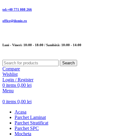
tel:+40 771 008 266
office@domio.ro
Luni - Vineri: 10:00 - 18:00 / Sambătă: 10:00 - 14:00
Search
Compare
Wishlist
Login / Register
0
items
0,00
lei
Menu
0
items
0,00
lei
Acasa
Parchet Laminat
Parchet Stratificat
Parchet SPC
Mocheta