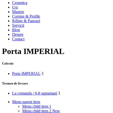
Ceramica
Usi
Manere
Cornise & Profile
Riflaje & Panouri
Servicii
Blog
Despre
Contact
Porta IMPERIAL
Colectie
Porta IMPERIAL
3
Termen de livrare
La comanda / 6-8 saptamani
3
Menu parent item
Menu child item 1
Menu child item 2
New