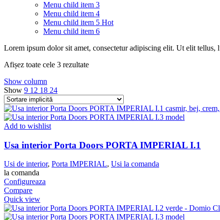
Menu child item 3
Menu child item 4
Menu child item 5
Hot
Menu child item 6
Lorem ipsum dolor sit amet, consectetur adipiscing elit. Ut elit tellus,
Afișez toate cele 3 rezultate
Show column
Show
9
12
18
24
Add to wishlist
Usa interior Porta Doors PORTA IMPERIAL I.1
Usi de interior
,
Porta IMPERIAL
,
Usi la comanda
la comanda
Configureaza
Compare
Quick view