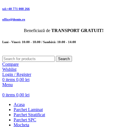
tel:+40 771 008 266
office@domio.ro
Beneficiază de
TRANSPORT GRATUIT!
Luni - Vineri: 10:00 - 18:00 / Sambătă: 10:00 - 14:00
Search
Compare
Wishlist
Login / Register
0
items
0,00
lei
Menu
0
items
0,00
lei
Acasa
Parchet Laminat
Parchet Stratificat
Parchet SPC
Mocheta