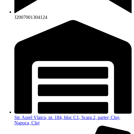
J2007001304124
Str. Aurel Vlaicu, nr. 184, bloc C1, Scara 2, parter, Cluj-
Napoca, Cluj