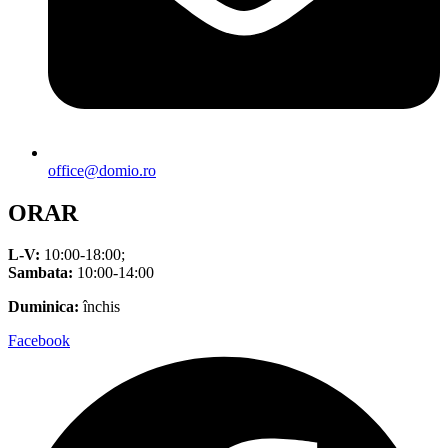
office@domio.ro
ORAR
L-V:
10:00-18:00;
Sambata:
10:00-14:00
Duminica:
închis
Facebook