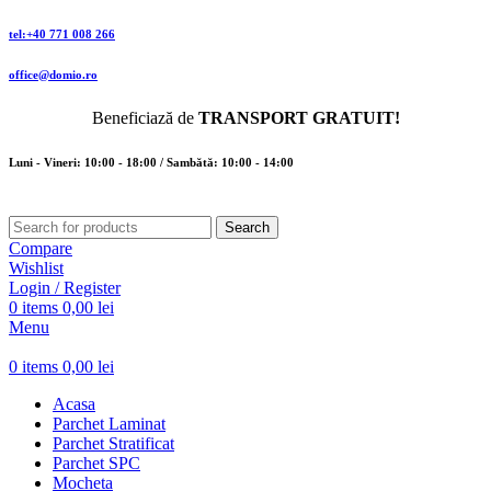
tel:+40 771 008 266
office@domio.ro
Beneficiază de
TRANSPORT GRATUIT!
Luni - Vineri: 10:00 - 18:00 / Sambătă: 10:00 - 14:00
Search
Compare
Wishlist
Login / Register
0
items
0,00
lei
Menu
0
items
0,00
lei
Acasa
Parchet Laminat
Parchet Stratificat
Parchet SPC
Mocheta