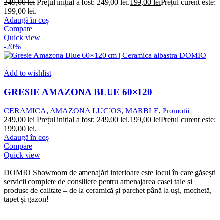
249,00
lei
Prețul inițial a fost: 249,00 lei.
199,00
lei
Prețul curent este:
199,00 lei.
Adaugă în coș
Compare
Quick view
-20%
Add to wishlist
GRESIE AMAZONA BLUE 60×120
CERAMICA
,
AMAZONA LUCIOS
,
MARBLE
,
Promotii
249,00
lei
Prețul inițial a fost: 249,00 lei.
199,00
lei
Prețul curent este:
199,00 lei.
Adaugă în coș
Compare
Quick view
DOMIO Showroom de amenajări interioare este locul în care găsești
servicii complete de consiliere pentru amenajarea casei tale și
produse de calitate – de la ceramică și parchet până la uși, mochetă,
tapet și gazon!