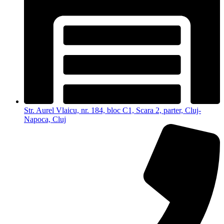
Str. Aurel Vlaicu, nr. 184, bloc C1, Scara 2, parter, Cluj-
Napoca, Cluj