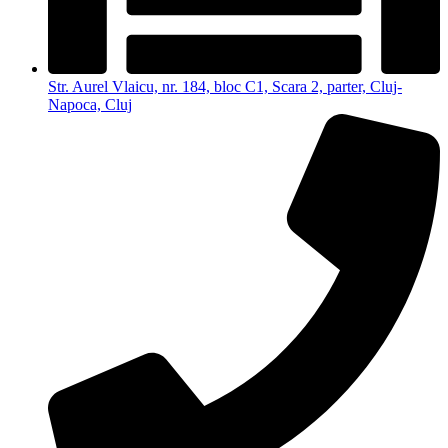
Str. Aurel Vlaicu, nr. 184, bloc C1, Scara 2, parter, Cluj-
Napoca, Cluj