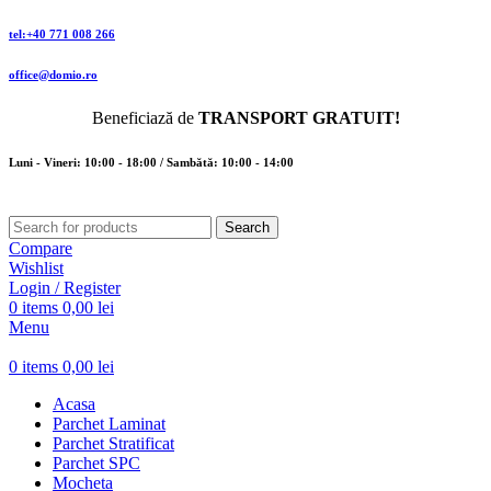
tel:+40 771 008 266
office@domio.ro
Beneficiază de
TRANSPORT GRATUIT!
Luni - Vineri: 10:00 - 18:00 / Sambătă: 10:00 - 14:00
Search
Compare
Wishlist
Login / Register
0
items
0,00
lei
Menu
0
items
0,00
lei
Acasa
Parchet Laminat
Parchet Stratificat
Parchet SPC
Mocheta