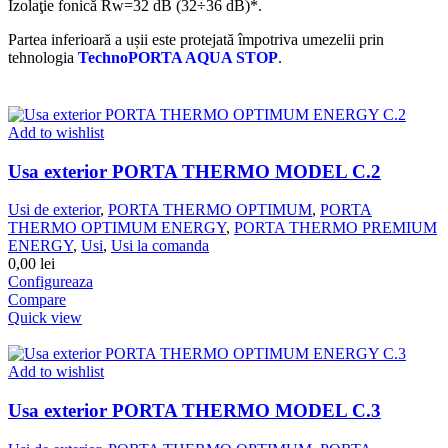
Izolaţie fonică Rw=32 dB (32÷36 dB)*.
Partea inferioară a ușii este protejată împotriva umezelii prin
tehnologia
TechnoPORTA AQUA STOP
.
Add to wishlist
Usa exterior PORTA THERMO MODEL C.2
Usi de exterior
,
PORTA THERMO OPTIMUM
,
PORTA
THERMO OPTIMUM ENERGY
,
PORTA THERMO PREMIUM
ENERGY
,
Usi
,
Usi la comanda
0,00
lei
Configureaza
Compare
Quick view
Add to wishlist
Usa exterior PORTA THERMO MODEL C.3