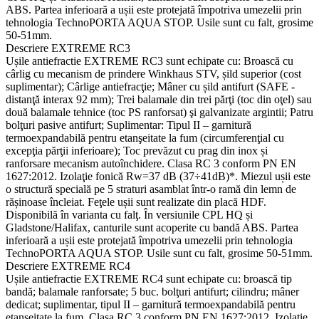
ABS. Partea inferioară a ușii este protejată împotriva umezelii prin
tehnologia TechnoPORTA AQUA STOP. Usile sunt cu falt, grosime
50-51mm.
Descriere EXTREME RC3
Ușile antiefractie EXTREME RC3 sunt echipate cu: Broască cu
cârlig cu mecanism de prindere Winkhaus STV, șild superior (cost
suplimentar); Cârlige antiefracţie; Mâner cu șild antifurt (SAFE -
distanţă interax 92 mm); Trei balamale din trei părţi (toc din oţel) sau
două balamale tehnice (toc PS ranforsat) şi galvanizate argintii; Patru
bolţuri pasive antifurt; Suplimentar: Tipul II – garnitură
termoexpandabilă pentru etanşeitate la fum (circumferenţial cu
excepţia părţii inferioare); Toc prevăzut cu prag din inox și
ranforsare mecanism autoînchidere. Clasa RC 3 conform PN EN
1627:2012. Izolaţie fonică Rw=37 dB (37÷41dB)*. Miezul ușii este
o structură specială pe 5 straturi asamblat într-o ramă din lemn de
rășinoase încleiat. Feţele ușii sunt realizate din placă HDF.
Disponibilă în varianta cu falţ. În versiunile CPL HQ și
Gladstone/Halifax, canturile sunt acoperite cu bandă ABS. Partea
inferioară a ușii este protejată împotriva umezelii prin tehnologia
TechnoPORTA AQUA STOP. Usile sunt cu falt, grosime 50-51mm.
Descriere EXTREME RC4
Ușile antiefractie EXTREME RC4 sunt echipate cu: broască tip
bandă; balamale ranforsate; 5 buc. bolţuri antifurt; cilindru; mâner
dedicat; suplimentar, tipul II – garnitură termoexpandabilă pentru
etanșeitate la fum. Clasa RC 3 conform PN EN 1627:2012. Izolaţie