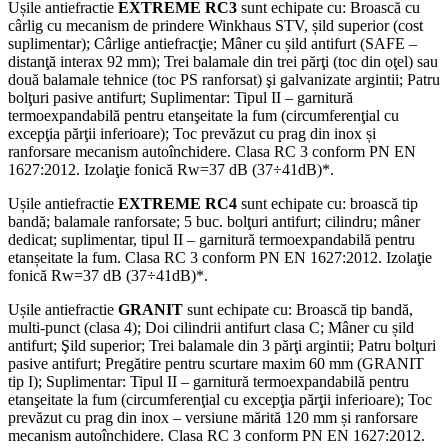
Ușile antiefractie
EXTREME RC3
sunt echipate cu: Broască cu
cârlig cu mecanism de prindere Winkhaus STV, șild superior (cost
suplimentar); Cârlige antiefracţie; Mâner cu șild antifurt (SAFE –
distanţă interax 92 mm); Trei balamale din trei părţi (toc din oţel) sau
două balamale tehnice (toc PS ranforsat) şi galvanizate argintii; Patru
bolţuri pasive antifurt; Suplimentar: Tipul II – garnitură
termoexpandabilă pentru etanşeitate la fum (circumferenţial cu
excepţia părţii inferioare); Toc prevăzut cu prag din inox și
ranforsare mecanism autoînchidere. Clasa RC 3 conform PN EN
1627:2012. Izolaţie fonică Rw=37 dB (37÷41dB)*.
Ușile antiefractie
EXTREME RC4
sunt echipate cu: broască tip
bandă; balamale ranforsate; 5 buc. bolţuri antifurt; cilindru; mâner
dedicat; suplimentar, tipul II – garnitură termoexpandabilă pentru
etanșeitate la fum. Clasa RC 3 conform PN EN 1627:2012. Izolaţie
fonică Rw=37 dB (37÷41dB)*.
Ușile antiefractie
GRANIT
sunt echipate cu: Broască tip bandă,
multi-punct (clasa 4); Doi cilindrii antifurt clasa C; Mâner cu șild
antifurt; Şild superior; Trei balamale din 3 părţi argintii; Patru bolţuri
pasive antifurt; Pregătire pentru scurtare maxim 60 mm (GRANIT
tip I); Suplimentar: Tipul II – garnitură termoexpandabilă pentru
etanşeitate la fum (circumferenţial cu excepţia părţii inferioare); Toc
prevăzut cu prag din inox – versiune mărită 120 mm și ranforsare
mecanism autoînchidere. Clasa RC 3 conform PN EN 1627:2012.