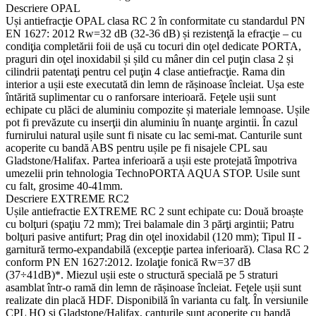
Descriere OPAL
Uși antiefracţie OPAL clasa RC 2 în conformitate cu standardul PN
EN 1627: 2012 Rw=32 dB (32-36 dB) și rezistenţă la efracţie – cu
condiţia completării foii de ușă cu tocuri din oţel dedicate PORTA,
praguri din oţel inoxidabil și șild cu mâner din cel puţin clasa 2 și
cilindrii patentaţi pentru cel puţin 4 clase antiefracţie. Rama din
interior a ușii este executată din lemn de rășinoase încleiat. Ușa este
întărită suplimentar cu o ranforsare interioară. Feţele ușii sunt
echipate cu plăci de aluminiu compozite și materiale lemnoase. Ușile
pot fi prevăzute cu inserţii din aluminiu în nuanţe argintii. În cazul
furnirului natural ușile sunt fi nisate cu lac semi-mat. Canturile sunt
acoperite cu bandă ABS pentru ușile pe fi nisajele CPL sau
Gladstone/Halifax. Partea inferioară a ușii este protejată împotriva
umezelii prin tehnologia TechnoPORTA AQUA STOP. Usile sunt
cu falt, grosime 40-41mm.
Descriere EXTREME RC2
Ușile antiefractie EXTREME RC 2 sunt echipate cu: Două broaște
cu bolţuri (spaţiu 72 mm); Trei balamale din 3 părţi argintii; Patru
bolţuri pasive antifurt; Prag din oţel inoxidabil (120 mm); Tipul II -
garnitură termo-expandabilă (excepţie partea inferioară). Clasa RC 2
conform PN EN 1627:2012. Izolaţie fonică Rw=37 dB
(37÷41dB)*. Miezul ușii este o structură specială pe 5 straturi
asamblat într-o ramă din lemn de rășinoase încleiat. Feţele ușii sunt
realizate din placă HDF. Disponibilă în varianta cu falţ. În versiunile
CPL HQ și Gladstone/Halifax, canturile sunt acoperite cu bandă