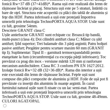
fonică Rw=37 dB (37÷41dB)*. Rama ușii este realizată din lemn de
rășinoase încleiat și placaj. Structura ușii este pe 5 straturi, întărită cu
bare de oţel. Structura este acoperită cu plăci din tablă de aluminiu și
feţe din HDF. Partea inferioară a ușii este protejată împotriva
umezelii prin tehnologia TechnoPORTA AQUA STOP. Usile sunt
cu falt, grosime 54mm.
Descriere GRANIT clasa C
Ușile antiefractie GRANIT sunt echipate cu: Broască tip bandă,
multi-punct (clasa 4); Doi cilindrii antifurt clasa C; Mâner cu șild
antifurt; Şild superior; Trei balamale din 3 părţi argintii; Patru bolţuri
pasive antifurt; Pregătire pentru scurtare maxim 60 mm (GRANIT
tip I); Suplimentar: Tipul II – garnitură termoexpandabilă pentru
etanşeitate la fum (circumferenţial cu excepţia părţii inferioare); Toc
prevăzut cu prag din inox - versiune mărită 120 mm și ranforsare
mecanism autoînchidere. Clasa RC 3 conform PN EN 1627:2012.
Izolaţie fonică Rw=32 dB (32÷36 dB)*. Rama din interior a ușii
este executată din lemn de rășinoase încleiat. Feţele ușii sunt
compuse din plăci compozite de aluminiu şi HDF. Foile de ușă pot fi
prevăzute cu inserţii din aluminiu în nuanţe argintii. În cazul
furnirului natural ușile sunt fi nisate cu un lac semi-mat. Partea
inferioară a ușii este protejată împotriva umezelii prin tehnologia
TechnoPORTA AQUA STOP. Usile sunt cu falt, grosime 48-49mm.
CULORI AGAT/OPAL