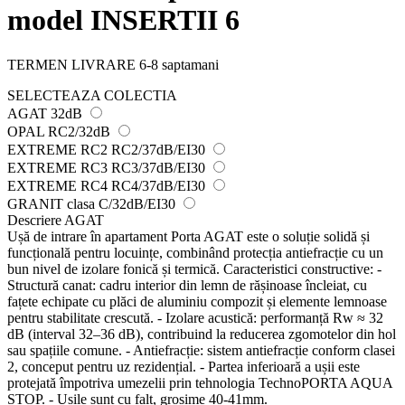
model INSERTII 6
TERMEN LIVRARE 6-8 saptamani
SELECTEAZA COLECTIA
AGAT 32dB
OPAL RC2/32dB
EXTREME RC2 RC2/37dB/EI30
EXTREME RC3 RC3/37dB/EI30
EXTREME RC4 RC4/37dB/EI30
GRANIT clasa C/32dB/EI30
Descriere AGAT
Ușă de intrare în apartament Porta AGAT este o soluție solidă și
funcțională pentru locuințe, combinând protecția antiefracție cu un
bun nivel de izolare fonică și termică. Caracteristici constructive: -
Structură canat: cadru interior din lemn de rășinoase încleiat, cu
fațete echipate cu plăci de aluminiu compozit și elemente lemnoase
pentru stabilitate crescută. - Izolare acustică: performanță Rw ≈ 32
dB (interval 32–36 dB), contribuind la reducerea zgomotelor din hol
sau spațiile comune. - Antiefracție: sistem antiefracție conform clasei
2, conceput pentru uz rezidențial. - Partea inferioară a ușii este
protejată împotriva umezelii prin tehnologia TechnoPORTA AQUA
STOP. - Usile sunt cu falt, grosime 40-41mm.