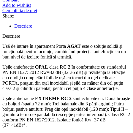
Add to wishlist
Cere oferta de pret
Share:
Descriere
Descriere
Ușă de intrare în apartament Porta
AGAT
este o soluție solidă și
funcțională pentru locuințe, combinând protecția antiefracție cu un
bun nivel de izolare fonică și termică.
Ușile antiefracţie
OPAL
clasa
RC 2
în conformitate cu standardul
PN EN 1627: 2012 Rw=32 dB (32-36 dB) și rezistenţă la efracţie –
cu condiţia completării foii de ușă cu tocuri din oţel dedicate
PORTA, praguri din oţel inoxidabil și șild cu mâner din cel puţin
clasa 2 și cilindrii patentaţi pentru cel puţin 4 clase antiefracţie.
Ușile antiefractie
EXTREME RC 2
sunt echipate cu: Două broaște
cu bolţuri (spaţiu 72 mm); Trei balamale din 3 părţi argintii; Patru
bolţuri pasive antifurt; Prag din oţel inoxidabil (120 mm); Tipul II –
garnitură termo-expandabilă (excepţie partea inferioară). Clasa RC 2
conform PN EN 1627:2012. Izolaţie fonică Rw=37 dB
(37÷41dB)*.