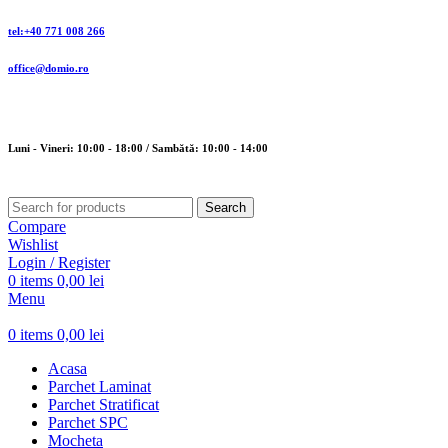
tel:+40 771 008 266
office@domio.ro
Luni - Vineri: 10:00 - 18:00 / Sambătă: 10:00 - 14:00
Search
Compare
Wishlist
Login / Register
0
items
0,00
lei
Menu
0
items
0,00
lei
Acasa
Parchet Laminat
Parchet Stratificat
Parchet SPC
Mocheta