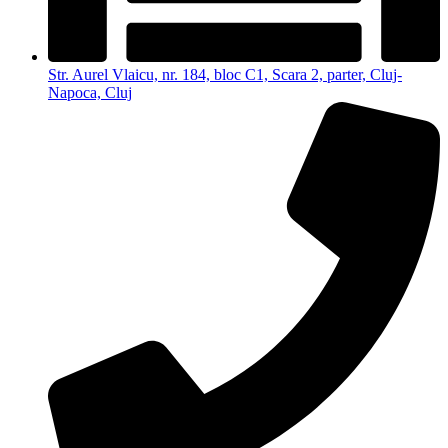
Str. Aurel Vlaicu, nr. 184, bloc C1, Scara 2, parter, Cluj-
Napoca, Cluj