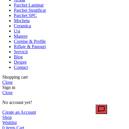
Parchet Laminat
Parchet Stratificat
Parchet SPC
Mocheta
Ceramica
Usi
Manere
Cornise & Profile
Riflaje & Panouri
Servicii
Blog
Despre
Contact
Shopping cart
Close
Sign in
Close
No account yet?
Create an Account
Shop
Wishlist
0
items
Cart