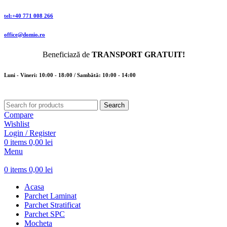
tel:+40 771 008 266
office@domio.ro
Beneficiază de
TRANSPORT GRATUIT!
Luni - Vineri: 10:00 - 18:00 / Sambătă: 10:00 - 14:00
Search
Compare
Wishlist
Login / Register
0
items
0,00
lei
Menu
0
items
0,00
lei
Acasa
Parchet Laminat
Parchet Stratificat
Parchet SPC
Mocheta