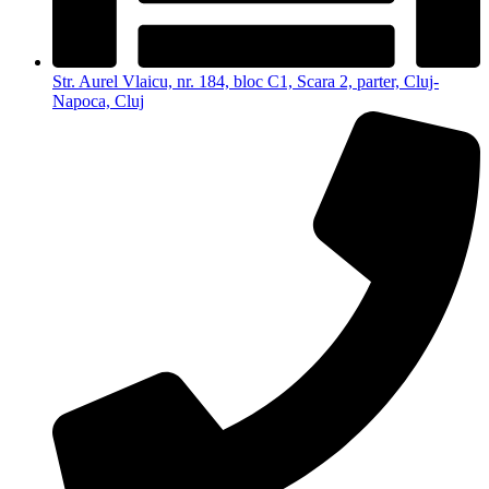
Str. Aurel Vlaicu, nr. 184, bloc C1, Scara 2, parter, Cluj-
Napoca, Cluj