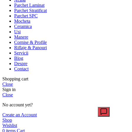
Parchet Laminat
Parchet Stratificat
Parchet SPC
Mocheta
Ceramica
Usi
Manere
Cornise & Profile
Riflaje & Panouri
Servicii
Blog
Despre
Contact
Shopping cart
Close
Sign in
Close
No account yet?
Create an Account
Shop
Wishlist
0
items
Cart