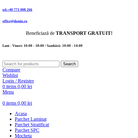
tel:+40 771 008 266
office@domio.ro
Beneficiază de
TRANSPORT GRATUIT!
Luni - Vineri: 10:00 - 18:00 / Sambătă: 10:00 - 14:00
Search
Compare
Wishlist
Login / Register
0
items
0,00
lei
Menu
0
items
0,00
lei
Acasa
Parchet Laminat
Parchet Stratificat
Parchet SPC
Mocheta