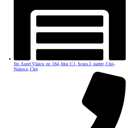
Str. Aurel Vlaicu, nr. 184, bloc C1, Scara 2, parter, Cluj-
Napoca, Cluj