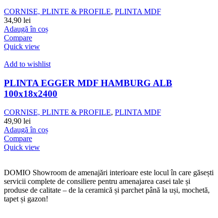
CORNISE, PLINTE & PROFILE
,
PLINTA MDF
34,90
lei
Adaugă în coș
Compare
Quick view
Add to wishlist
PLINTA EGGER MDF HAMBURG ALB
100x18x2400
CORNISE, PLINTE & PROFILE
,
PLINTA MDF
49,90
lei
Adaugă în coș
Compare
Quick view
DOMIO Showroom de amenajări interioare este locul în care găsești
servicii complete de consiliere pentru amenajarea casei tale și
produse de calitate – de la ceramică și parchet până la uși, mochetă,
tapet și gazon!