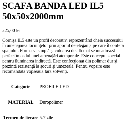
SCAFA BANDA LED IL5
50x50x2000mm
225,00
lei
Cornișa IL5 este un profil decorativ, reprezentând cheia succesului
în amenajarea locuințelor prin aportul de eleganță pe care îl conferă
spațiului. Forma sa simplă și culoarea de alb mat se încadrează
perfect în cadul unei amenajări atemporale. Este conceput special
pentru iluminarea indirectă. Este confecționat din polimer dur și
prezintă rezistență la șocuri și umezeală. Pentru vopsire este
recomandată vopseaua fără solvenți.
Categorie
PROFILE LED
MATERIAL
Duropolimer
Termen de livrare
5-7 zile