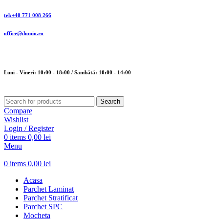
tel:+40 771 008 266
office@domio.ro
Luni - Vineri: 10:00 - 18:00 / Sambătă: 10:00 - 14:00
Search
Compare
Wishlist
Login / Register
0
items
0,00
lei
Menu
0
items
0,00
lei
Acasa
Parchet Laminat
Parchet Stratificat
Parchet SPC
Mocheta