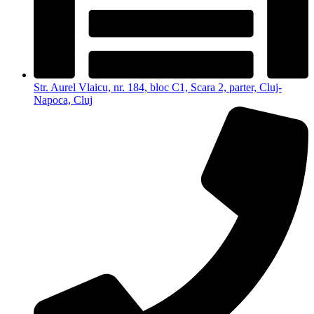
Str. Aurel Vlaicu, nr. 184, bloc C1, Scara 2, parter, Cluj-
Napoca, Cluj