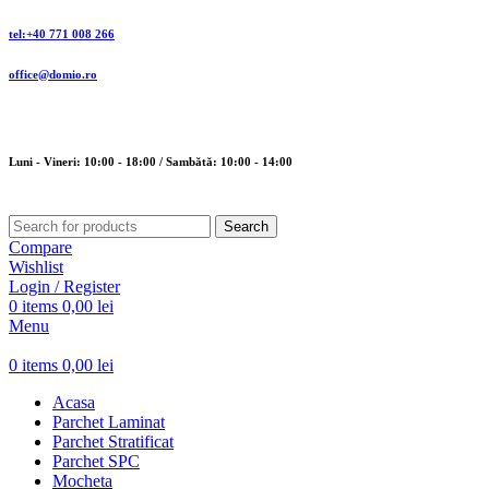
tel:+40 771 008 266
office@domio.ro
Luni - Vineri: 10:00 - 18:00 / Sambătă: 10:00 - 14:00
Search
Compare
Wishlist
Login / Register
0
items
0,00
lei
Menu
0
items
0,00
lei
Acasa
Parchet Laminat
Parchet Stratificat
Parchet SPC
Mocheta