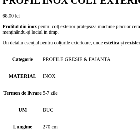
PROFIL INOX COLT EXTERI
68,00
lei
Profilul din inox
pentru colț exterior protejează muchiile plăcilor cera
menținându-și luciul în timp.
Un detaliu esențial pentru colțurile exterioare, unde
estetica și rezis
Categorie
PROFILE GRESIE & FAIANTA
MATERIAL
INOX
Termen de livrare
5-7 zile
UM
BUC
Lungime
270 cm