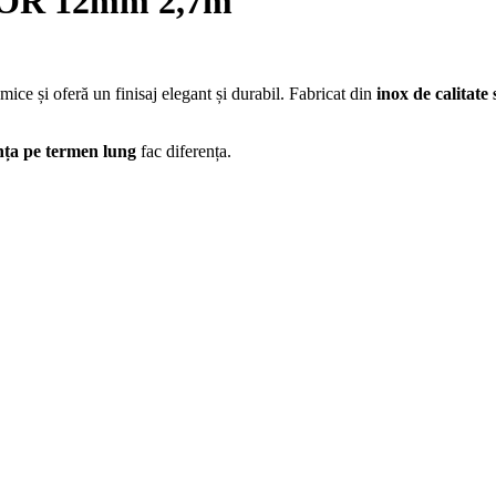
OR 12mm 2,7m
mice și oferă un finisaj elegant și durabil. Fabricat din
inox de calitate
tența pe termen lung
fac diferența.