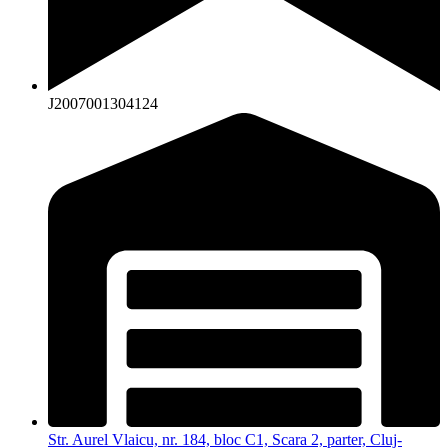
J2007001304124
Str. Aurel Vlaicu, nr. 184, bloc C1, Scara 2, parter, Cluj-