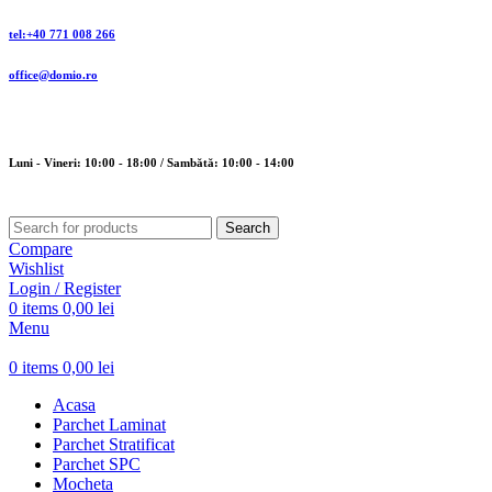
tel:+40 771 008 266
office@domio.ro
Luni - Vineri: 10:00 - 18:00 / Sambătă: 10:00 - 14:00
Search
Compare
Wishlist
Login / Register
0
items
0,00
lei
Menu
0
items
0,00
lei
Acasa
Parchet Laminat
Parchet Stratificat
Parchet SPC
Mocheta