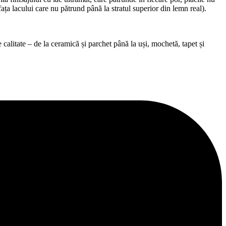
afața lacului care nu pătrund până la stratul superior din lemn real).
alitate – de la ceramică și parchet până la uși, mochetă, tapet și