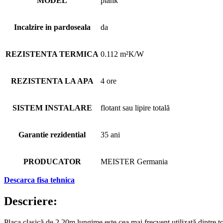
MODEL
plank
Incalzire in pardoseala
da
REZISTENTA TERMICA
0.112 m²K/W
REZISTENTA LA APA
4 ore
SISTEM INSTALARE
flotant sau lipire totală
Garantie rezidential
35 ani
PRODUCATOR
MEISTER Germania
Descarca fisa tehnica
Descriere:
Placa clasică de 2,20m lungime este cea mai frecvent utilizată dintre to