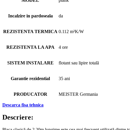
MODEL
plank
Incalzire in pardoseala
da
REZISTENTA TERMICA
0.112 m²K/W
REZISTENTA LA APA
4 ore
SISTEM INSTALARE
flotant sau lipire totală
Garantie rezidential
35 ani
PRODUCATOR
MEISTER Germania
Descarca fisa tehnica
Descriere:
Placa clasică de 2,20m lungime este cea mai frecvent utilizată dintre to