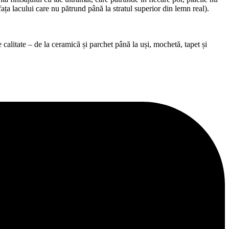
afața lacului care nu pătrund până la stratul superior din lemn real).
alitate – de la ceramică și parchet până la uși, mochetă, tapet și