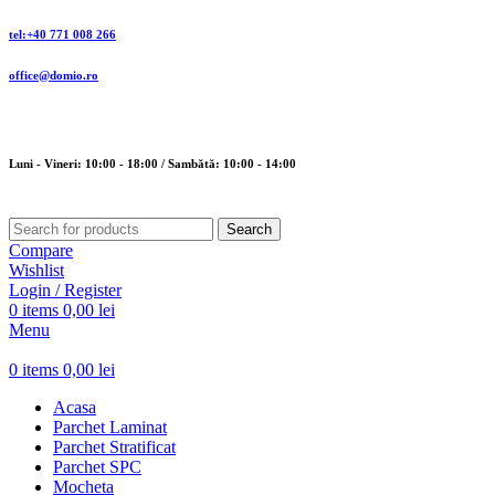
tel:+40 771 008 266
office@domio.ro
Luni - Vineri: 10:00 - 18:00 / Sambătă: 10:00 - 14:00
Search
Compare
Wishlist
Login / Register
0
items
0,00
lei
Menu
0
items
0,00
lei
Acasa
Parchet Laminat
Parchet Stratificat
Parchet SPC
Mocheta