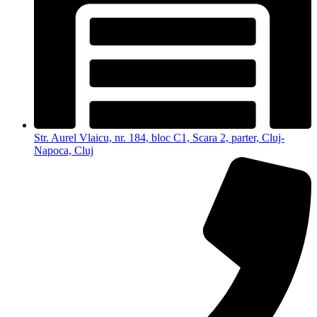
Str. Aurel Vlaicu, nr. 184, bloc C1, Scara 2, parter, Cluj-
Napoca, Cluj