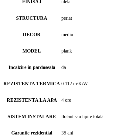
FINISAJ
uleiat
STRUCTURA
periat
DECOR
mediu
MODEL
plank
Incalzire in pardoseala
da
REZISTENTA TERMICA
0.112 m²K/W
REZISTENTA LA APA
4 ore
SISTEM INSTALARE
flotant sau lipire totală
Garantie rezidential
35 ani