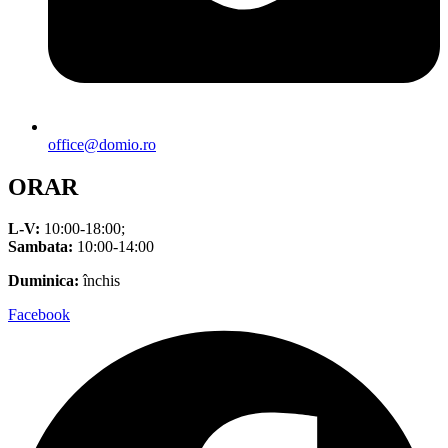
office@domio.ro
ORAR
L-V:
10:00-18:00;
Sambata:
10:00-14:00
Duminica:
închis
Facebook