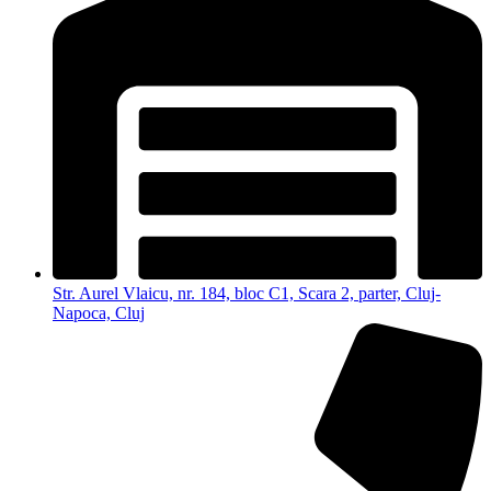
Str. Aurel Vlaicu, nr. 184, bloc C1, Scara 2, parter, Cluj-
Napoca, Cluj