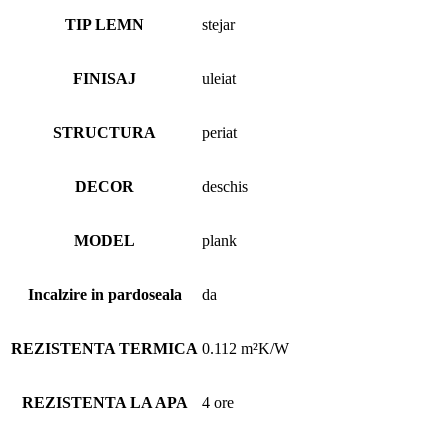
TIP LEMN
stejar
FINISAJ
uleiat
STRUCTURA
periat
DECOR
deschis
MODEL
plank
Incalzire in pardoseala
da
REZISTENTA TERMICA
0.112 m²K/W
REZISTENTA LA APA
4 ore