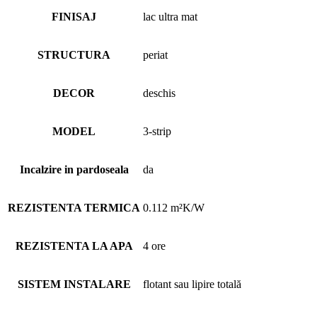
FINISAJ
lac ultra mat
STRUCTURA
periat
DECOR
deschis
MODEL
3-strip
Incalzire in pardoseala
da
REZISTENTA TERMICA
0.112 m²K/W
REZISTENTA LA APA
4 ore
SISTEM INSTALARE
flotant sau lipire totală