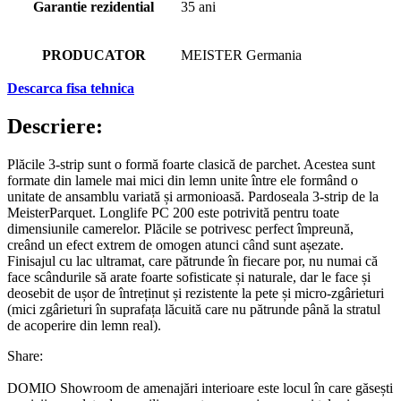
Garantie rezidential
35 ani
PRODUCATOR
MEISTER Germania
Descarca fisa tehnica
Descriere:
Plăcile 3-strip sunt o formă foarte clasică de parchet. Acestea sunt
formate din lamele mai mici din lemn unite între ele formând o
unitate de ansamblu variată și armonioasă. Pardoseala 3-strip de la
MeisterParquet. Longlife PC 200 este potrivită pentru toate
dimensiunile camerelor. Plăcile se potrivesc perfect împreună,
creând un efect extrem de omogen atunci când sunt așezate.
Finisajul cu lac ultramat, care pătrunde în fiecare por, nu numai că
face scândurile să arate foarte sofisticate și naturale, dar le face și
deosebit de ușor de întreținut și rezistente la pete și micro-zgârieturi
(mici zgârieturi în suprafața lăcuită care nu pătrunde până la stratul
de acoperire din lemn real).
Share:
DOMIO Showroom de amenajări interioare este locul în care găsești