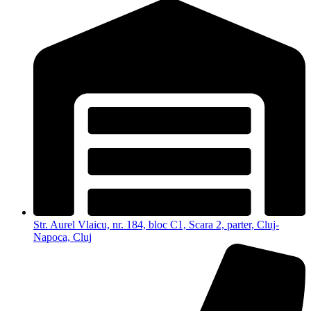
Str. Aurel Vlaicu, nr. 184, bloc C1, Scara 2, parter, Cluj-
Napoca, Cluj