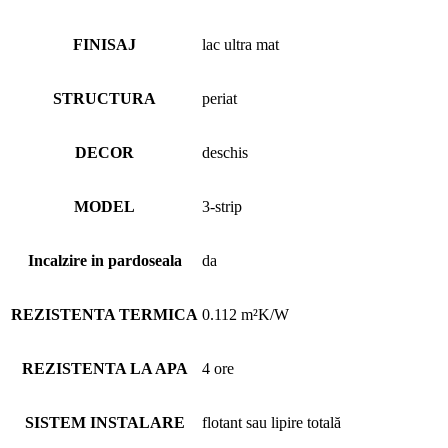
FINISAJ
lac ultra mat
STRUCTURA
periat
DECOR
deschis
MODEL
3-strip
Incalzire in pardoseala
da
REZISTENTA TERMICA
0.112 m²K/W
REZISTENTA LA APA
4 ore
SISTEM INSTALARE
flotant sau lipire totală