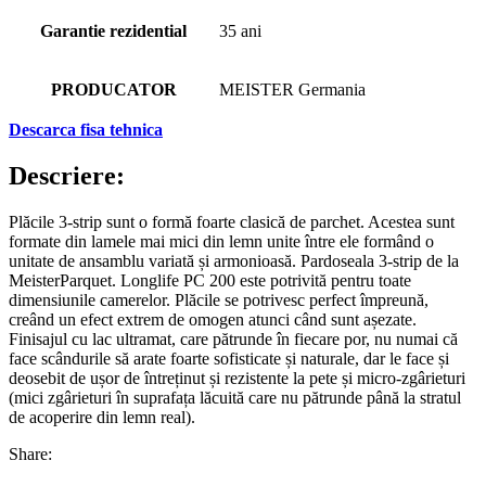
Garantie rezidential
35 ani
PRODUCATOR
MEISTER Germania
Descarca fisa tehnica
Descriere:
Plăcile 3-strip sunt o formă foarte clasică de parchet. Acestea sunt
formate din lamele mai mici din lemn unite între ele formând o
unitate de ansamblu variată și armonioasă. Pardoseala 3-strip de la
MeisterParquet. Longlife PC 200 este potrivită pentru toate
dimensiunile camerelor. Plăcile se potrivesc perfect împreună,
creând un efect extrem de omogen atunci când sunt așezate.
Finisajul cu lac ultramat, care pătrunde în fiecare por, nu numai că
face scândurile să arate foarte sofisticate și naturale, dar le face și
deosebit de ușor de întreținut și rezistente la pete și micro-zgârieturi
(mici zgârieturi în suprafața lăcuită care nu pătrunde până la stratul
de acoperire din lemn real).
Share: