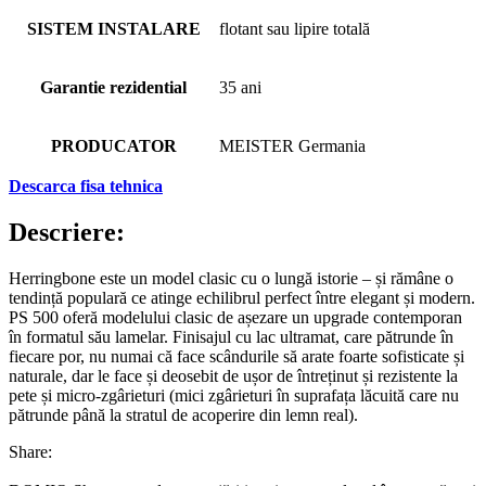
SISTEM INSTALARE
flotant sau lipire totală
Garantie rezidential
35 ani
PRODUCATOR
MEISTER Germania
Descarca fisa tehnica
Descriere:
Herringbone este un model clasic cu o lungă istorie – și rămâne o
tendință populară ce atinge echilibrul perfect între elegant și modern.
PS 500 oferă modelului clasic de așezare un upgrade contemporan
în formatul său lamelar. Finisajul cu lac ultramat, care pătrunde în
fiecare por, nu numai că face scândurile să arate foarte sofisticate și
naturale, dar le face și deosebit de ușor de întreținut și rezistente la
pete și micro-zgârieturi (mici zgârieturi în suprafața lăcuită care nu
pătrunde până la stratul de acoperire din lemn real).
Share: