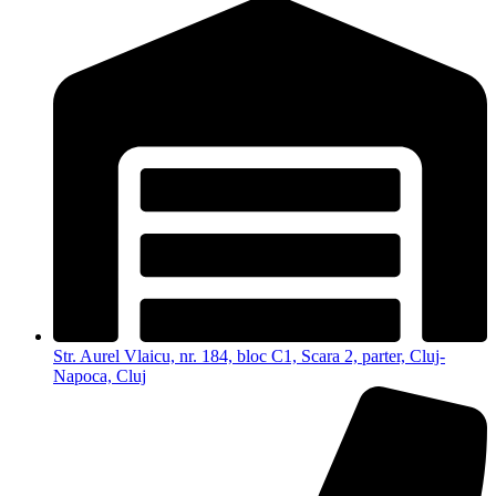
Str. Aurel Vlaicu, nr. 184, bloc C1, Scara 2, parter, Cluj-
Napoca, Cluj