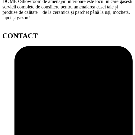
DOMIO Showroom de amenajări interioare este locul în care găsești
servicii complete de consiliere pentru amenajarea casei tale și
produse de calitate – de la ceramică și parchet până la uși, mochetă,
tapet și gazon!
CONTACT