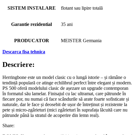
SISTEM INSTALARE
flotant sau lipire totală
Garantie rezidential
35 ani
PRODUCATOR
MEISTER Germania
Descarca fisa tehnica
Descriere:
Herringbone este un model clasic cu o lungă istorie – și rămâne o
tendință populară ce atinge echilibrul perfect între elegant și modern.
PS 500 oferă modelului clasic de așezare un upgrade contemporan
în formatul său lamelar. Finisajul cu lac ultramat, care pătrunde în
fiecare por, nu numai că face scândurile să arate foarte sofisticate și
naturale, dar le face și deosebit de ușor de întreținut și rezistente la
pete și micro-zgârieturi (mici zgârieturi în suprafața lăcuită care nu
pătrunde până la stratul de acoperire din lemn real).
Share: