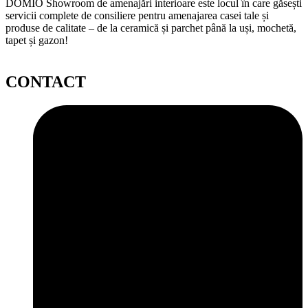
DOMIO Showroom de amenajări interioare este locul în care găsești
servicii complete de consiliere pentru amenajarea casei tale și
produse de calitate – de la ceramică și parchet până la uși, mochetă,
tapet și gazon!
CONTACT