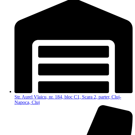
Str. Aurel Vlaicu, nr. 184, bloc C1, Scara 2, parter, Cluj-
Napoca, Cluj