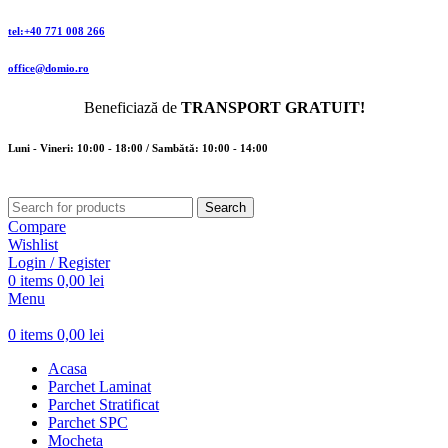
tel:+40 771 008 266
office@domio.ro
Beneficiază de
TRANSPORT GRATUIT!
Luni - Vineri: 10:00 - 18:00 / Sambătă: 10:00 - 14:00
Search
Compare
Wishlist
Login / Register
0
items
0,00
lei
Menu
0
items
0,00
lei
Acasa
Parchet Laminat
Parchet Stratificat
Parchet SPC
Mocheta