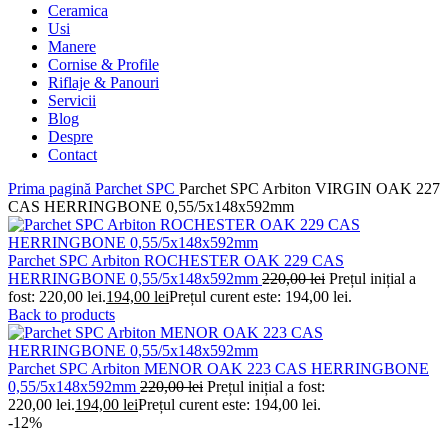
Ceramica
Usi
Manere
Cornise & Profile
Riflaje & Panouri
Servicii
Blog
Despre
Contact
Prima pagină
Parchet SPC
Parchet SPC Arbiton VIRGIN OAK 227
CAS HERRINGBONE 0,55/5x148x592mm
Parchet SPC Arbiton ROCHESTER OAK 229 CAS
HERRINGBONE 0,55/5x148x592mm
220,00
lei
Prețul inițial a
fost: 220,00 lei.
194,00
lei
Prețul curent este: 194,00 lei.
Back to products
Parchet SPC Arbiton MENOR OAK 223 CAS HERRINGBONE
0,55/5x148x592mm
220,00
lei
Prețul inițial a fost:
220,00 lei.
194,00
lei
Prețul curent este: 194,00 lei.
-12%