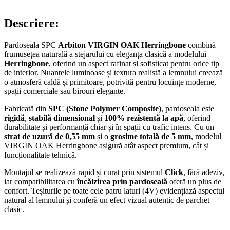
Descriere:
Pardoseala SPC
Arbiton VIRGIN OAK Herringbone
combină
frumusețea naturală a stejarului cu eleganța clasică a modelului
Herringbone
, oferind un aspect rafinat și sofisticat pentru orice tip
de interior. Nuanțele luminoase și textura realistă a lemnului creează
o atmosferă caldă și primitoare, potrivită pentru locuințe moderne,
spații comerciale sau birouri elegante.
Fabricată din
SPC (Stone Polymer Composite)
, pardoseala este
rigidă
,
stabilă dimensional
și
100% rezistentă la apă
, oferind
durabilitate și performanță chiar și în spații cu trafic intens. Cu un
strat de uzură de 0,55 mm
și o
grosime totală de 5 mm
, modelul
VIRGIN OAK Herringbone asigură atât aspect premium, cât și
funcționalitate tehnică.
Montajul se realizează rapid și curat prin sistemul
Click
, fără adeziv,
iar compatibilitatea cu
încălzirea prin pardoseală
oferă un plus de
confort. Teșiturile pe toate cele patru laturi (4V) evidențiază aspectul
natural al lemnului și conferă un efect vizual autentic de parchet
clasic.