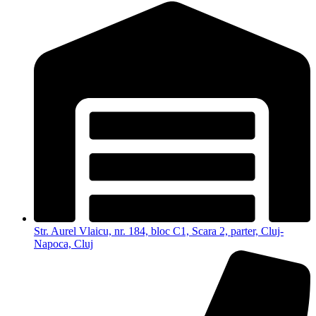
Str. Aurel Vlaicu, nr. 184, bloc C1, Scara 2, parter, Cluj-
Napoca, Cluj