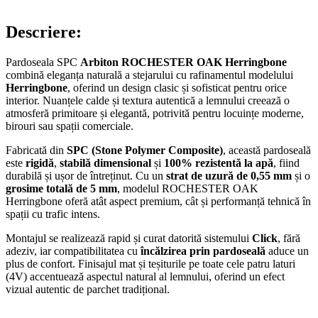
Descriere:
Pardoseala SPC
Arbiton ROCHESTER OAK Herringbone
combină eleganța naturală a stejarului cu rafinamentul modelului
Herringbone
, oferind un design clasic și sofisticat pentru orice
interior. Nuanțele calde și textura autentică a lemnului creează o
atmosferă primitoare și elegantă, potrivită pentru locuințe moderne,
birouri sau spații comerciale.
Fabricată din
SPC (Stone Polymer Composite)
, această pardoseală
este
rigidă
,
stabilă dimensional
și
100% rezistentă la apă
, fiind
durabilă și ușor de întreținut. Cu un
strat de uzură de 0,55 mm
și o
grosime totală de 5 mm
, modelul ROCHESTER OAK
Herringbone oferă atât aspect premium, cât și performanță tehnică în
spații cu trafic intens.
Montajul se realizează rapid și curat datorită sistemului
Click
, fără
adeziv, iar compatibilitatea cu
încălzirea prin pardoseală
aduce un
plus de confort. Finisajul mat și teșiturile pe toate cele patru laturi
(4V) accentuează aspectul natural al lemnului, oferind un efect
vizual autentic de parchet tradițional.