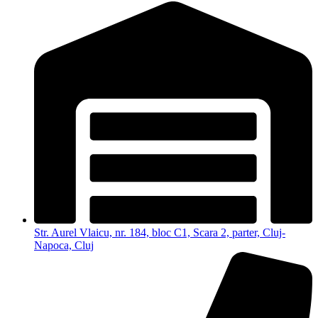
Str. Aurel Vlaicu, nr. 184, bloc C1, Scara 2, parter, Cluj-
Napoca, Cluj