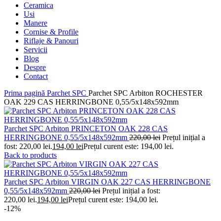
Ceramica
Usi
Manere
Cornise & Profile
Riflaje & Panouri
Servicii
Blog
Despre
Contact
Prima pagină
Parchet SPC
Parchet SPC Arbiton ROCHESTER
OAK 229 CAS HERRINGBONE 0,55/5x148x592mm
Parchet SPC Arbiton PRINCETON OAK 228 CAS
HERRINGBONE 0,55/5x148x592mm
220,00
lei
Prețul inițial a
fost: 220,00 lei.
194,00
lei
Prețul curent este: 194,00 lei.
Back to products
Parchet SPC Arbiton VIRGIN OAK 227 CAS HERRINGBONE
0,55/5x148x592mm
220,00
lei
Prețul inițial a fost:
220,00 lei.
194,00
lei
Prețul curent este: 194,00 lei.
-12%