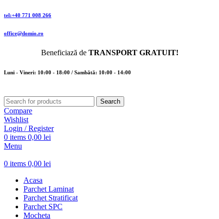
tel:+40 771 008 266
office@domio.ro
Beneficiază de
TRANSPORT GRATUIT!
Luni - Vineri: 10:00 - 18:00 / Sambătă: 10:00 - 14:00
Search
Compare
Wishlist
Login / Register
0
items
0,00
lei
Menu
0
items
0,00
lei
Acasa
Parchet Laminat
Parchet Stratificat
Parchet SPC
Mocheta