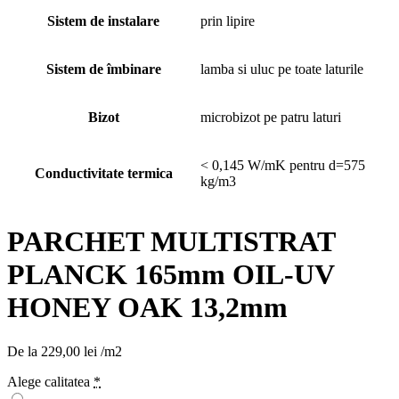
Sistem de instalare
prin lipire
Sistem de îmbinare
lamba si uluc pe toate laturile
Bizot
microbizot pe patru laturi
< 0,145 W/mK pentru d=575
Conductivitate termica
kg/m3
PARCHET MULTISTRAT
PLANCK 165mm OIL-UV
HONEY OAK 13,2mm
De la
229,00
lei
/m2
Alege calitatea
*