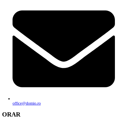
office@domio.ro
ORAR