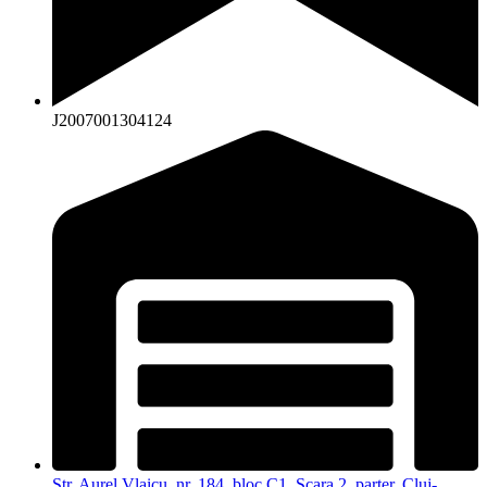
J2007001304124
Str. Aurel Vlaicu, nr. 184, bloc C1, Scara 2, parter, Cluj-