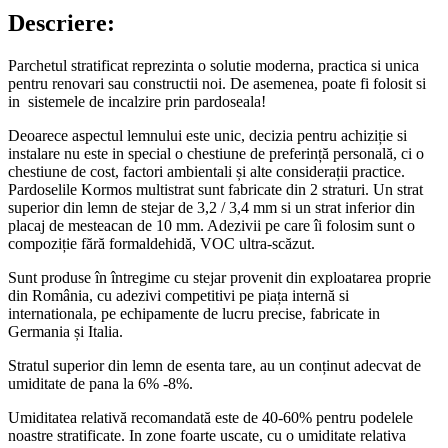
Descriere:
Parchetul stratificat reprezinta o solutie moderna, practica si unica
pentru renovari sau constructii noi. De asemenea, poate fi folosit si
in sistemele de incalzire prin pardoseala!
Deoarece aspectul lemnului este unic, decizia pentru achiziție si
instalare nu este in special o chestiune de preferință personală, ci o
chestiune de cost, factori ambientali și alte considerații practice.
Pardoselile Kormos multistrat sunt fabricate din 2 straturi. Un strat
superior din lemn de stejar de 3,2 / 3,4 mm si un strat inferior din
placaj de mesteacan de 10 mm. Adezivii pe care îi folosim sunt o
compoziție fără formaldehidă, VOC ultra-scăzut.
Sunt produse în întregime cu stejar provenit din exploatarea proprie
din România, cu adezivi competitivi pe piața internă si
internationala, pe echipamente de lucru precise, fabricate in
Germania și Italia.
Stratul superior din lemn de esenta tare, au un conținut adecvat de
umiditate de pana la 6% -8%.
Umiditatea relativă recomandată este de 40-60% pentru podelele
noastre stratificate. In zone foarte uscate, cu o umiditate relativa