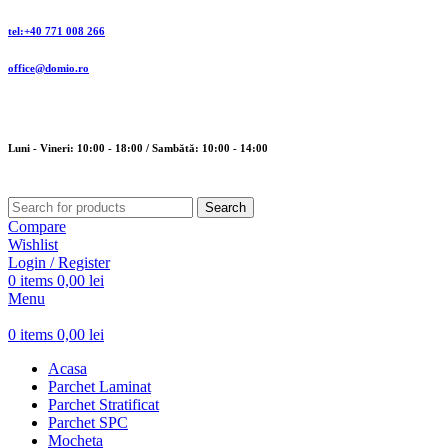
tel:+40 771 008 266
office@domio.ro
Luni - Vineri: 10:00 - 18:00 / Sambătă: 10:00 - 14:00
Search
Compare
Wishlist
Login / Register
0
items
0,00
lei
Menu
0
items
0,00
lei
Acasa
Parchet Laminat
Parchet Stratificat
Parchet SPC
Mocheta