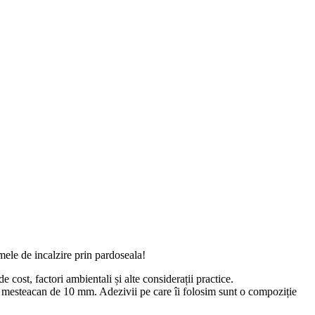
emele de incalzire prin pardoseala!
 cost, factori ambientali și alte considerații practice.
 de mesteacan de 10 mm. Adezivii pe care îi folosim sunt o compoziție