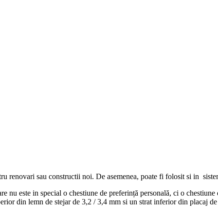
tru renovari sau constructii noi. De asemenea, poate fi folosit si in sist
re nu este in special o chestiune de preferință personală, ci o chestiune de
uperior din lemn de stejar de 3,2 / 3,4 mm si un strat inferior din placaj