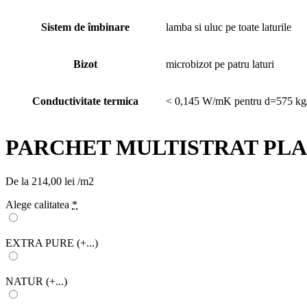
Sistem de îmbinare
lamba si uluc pe toate laturile
Bizot
microbizot pe patru laturi
Conductivitate termica
< 0,145 W/mK pentru d=575 k
PARCHET MULTISTRAT PLAN
De la
214,00
lei
/m2
Alege calitatea
*
EXTRA PURE
(+...)
NATUR
(+...)