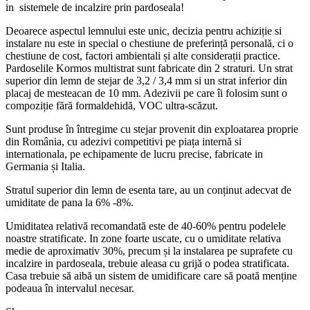
in sistemele de incalzire prin pardoseala!
Deoarece aspectul lemnului este unic, decizia pentru achiziție si
instalare nu este in special o chestiune de preferință personală, ci o
chestiune de cost, factori ambientali și alte considerații practice.
Pardoselile Kormos multistrat sunt fabricate din 2 straturi. Un strat
superior din lemn de stejar de 3,2 / 3,4 mm si un strat inferior din
placaj de mesteacan de 10 mm. Adezivii pe care îi folosim sunt o
compoziție fără formaldehidă, VOC ultra-scăzut.
Sunt produse în întregime cu stejar provenit din exploatarea proprie
din România, cu adezivi competitivi pe piața internă si
internationala, pe echipamente de lucru precise, fabricate in
Germania și Italia.
Stratul superior din lemn de esenta tare, au un conținut adecvat de
umiditate de pana la 6% -8%.
Umiditatea relativă recomandată este de 40-60% pentru podelele
noastre stratificate. In zone foarte uscate, cu o umiditate relativa
medie de aproximativ 30%, precum și la instalarea pe suprafete cu
incalzire in pardoseala, trebuie aleasa cu grijă o podea stratificata.
Casa trebuie să aibă un sistem de umidificare care să poată menține
podeaua în intervalul necesar.