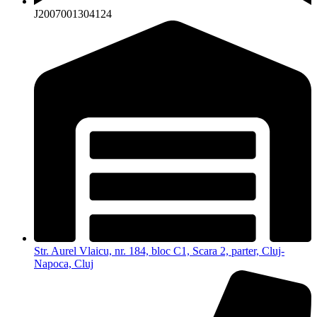
J2007001304124
Str. Aurel Vlaicu, nr. 184, bloc C1, Scara 2, parter, Cluj-
Napoca, Cluj