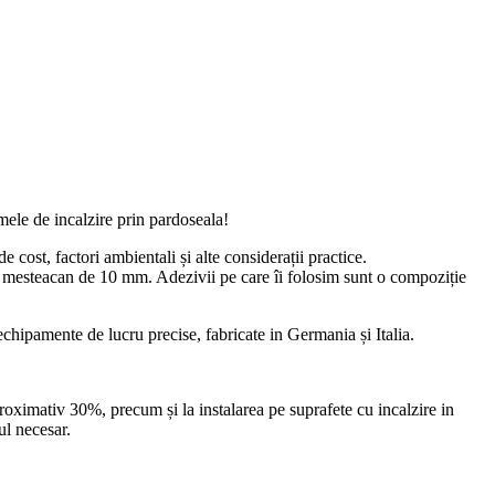
emele de incalzire prin pardoseala!
 cost, factori ambientali și alte considerații practice.
 de mesteacan de 10 mm. Adezivii pe care îi folosim sunt o compoziție
echipamente de lucru precise, fabricate in Germania și Italia.
roximativ 30%, precum și la instalarea pe suprafete cu incalzire in
ul necesar.