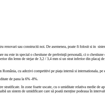
tru renovari sau constructii noi. De asemenea, poate fi folosit si in sist
re nu este in special o chestiune de preferință personală, ci o chestiune de
uperior din lemn de stejar de 3,2 / 3,4 mm si un strat inferior din placaj
n România, cu adezivi competitivi pe piața internă si internationala, pe 
iditate de pana la 6% -8%.
stratificate. In zone foarte uscate, cu o umiditate relativa medie de ap
ă aibă un sistem de umidificare care să poată menține podeaua în interval