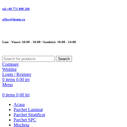
tel:+40 771 008 266
office@domio.ro
Luni - Vineri: 10:00 - 18:00 / Sambătă: 10:00 - 14:00
Search
Compare
Wishlist
Login / Register
0
items
0,00
lei
Menu
0
items
0,00
lei
Acasa
Parchet Laminat
Parchet Stratificat
Parchet SPC
Mocheta