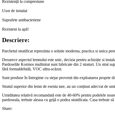
Rezistență la compresiune
Usor de instalat
Suprafete antibacteriene
Rezistent la apă!
Descriere:
Parchetul stratificat reprezinta o solutie moderna, practica si unica pen
Deoarece aspectul lemnului este unic, decizia pentru achiziție si instala
Pardoselile Kormos multistrat sunt fabricate din 2 straturi. Un strat s
fără formaldehidă, VOC ultra-scăzut.
Sunt produse în întregime cu stejar provenit din exploatarea proprie di
Stratul superior din lemn de esenta tare, au un conținut adecvat de um
Umiditatea relativă recomandată este de 40-60% pentru podelele noastre 
pardoseala, trebuie aleasa cu grijă o podea stratificata. Casa trebuie s
Share: