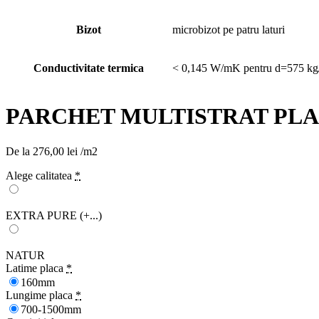
Bizot
microbizot pe patru laturi
Conductivitate termica
< 0,145 W/mK pentru d=575 k
PARCHET MULTISTRAT PLA
De la
276,00
lei
/m2
Alege calitatea
*
EXTRA PURE
(+...)
NATUR
Latime placa
*
160mm
Lungime placa
*
700-1500mm