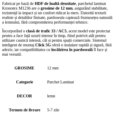
Fabricat pe bază de
HDF de înaltă densitate
, parchetul laminat
Kronotex M1236 are o
grosime de 12 mm
, asigurând stabilitate,
rezistență la impact și un confort ridicat la mers. Datorită texturii
realiste și detaliilor finisate, pardoseala captează frumusețea naturală
a lemnului, fără compromiterea performanței tehnice.
Încorporând o
clasă de trafic 33 / AC5
, acest model este proiectat
pentru a face față uzurii intense în timp, fiind potrivit atât pentru
utilizare casnică intensă, cât și pentru spații comerciale. Sistemul
inteligent de montaj
Click 5G
oferă o instalare rapidă și sigură, fără
adeziv, iar compatibilitatea cu
încălzirea în pardoseală
îl face și
mai versatil.
GROSIME
12 mm
Categorie
Parchet Laminat
DECOR
lemn
Termen de livrare
5-7 zile