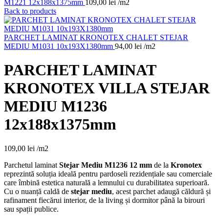
M1221 12x188x1375mm
109,00
lei
/m2
Back to products
PARCHET LAMINAT KRONOTEX CHALET STEJAR
MEDIU M1031 10x193X1380mm
94,00
lei
/m2
PARCHET LAMINAT
KRONOTEX VILLA STEJAR
MEDIU M1236
12x188x1375mm
109,00
lei
/m2
Parchetul laminat
Stejar Mediu M1236 12 mm
de la
Kronotex
reprezintă soluția ideală pentru pardoseli rezidențiale sau comerciale
care îmbină estetica naturală a lemnului cu durabilitatea superioară.
Cu o nuanță caldă de
stejar mediu
, acest parchet adaugă căldură și
rafinament fiecărui interior, de la living și dormitor până la birouri
sau spații publice.