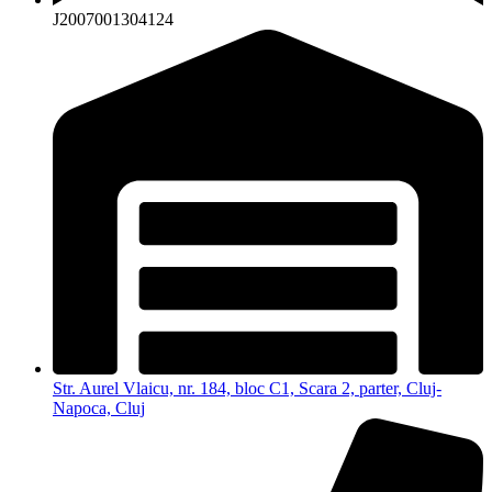
J2007001304124
Str. Aurel Vlaicu, nr. 184, bloc C1, Scara 2, parter, Cluj-
Napoca, Cluj