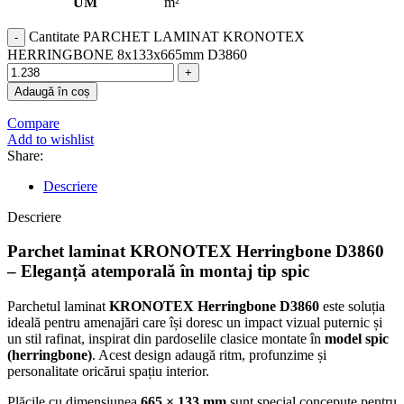
UM
m²
Cantitate PARCHET LAMINAT KRONOTEX
HERRINGBONE 8x133x665mm D3860
Adaugă în coș
Compare
Add to wishlist
Share:
Descriere
Descriere
Parchet laminat KRONOTEX Herringbone D3860
– Eleganță atemporală în montaj tip spic
Parchetul laminat
KRONOTEX Herringbone D3860
este soluția
ideală pentru amenajări care își doresc un impact vizual puternic și
un stil rafinat, inspirat din pardoselile clasice montate în
model spic
(herringbone)
. Acest design adaugă ritm, profunzime și
personalitate oricărui spațiu interior.
Plăcile cu dimensiunea
665 × 133 mm
sunt special concepute pentru