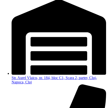
Str. Aurel Vlaicu, nr. 184, bloc C1, Scara 2, parter, Cluj-
Napoca, Cluj