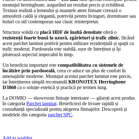
montajul herringbone, asigurând un rezultat precis și echilibrat.
Textura realistă a lemnului și nuanțele atent finisate creează o
atmosferă caldă și elegantă, potrivită pentru livinguri, dormitoare sau
holuri cu stil contemporan sau clasic reinterpretat.
Structura solidă cu
placă HDF de înaltă densitate
oferă o
rezistență foarte bună la uzură, zgârieturi și trafic zilnic
, făcând
acest parchet laminat potrivit pentru utilizare rezidențială și spații cu
trafic moderat. Pardoseala este stabilă, ușor de întreținut și își
păstrează aspectul impecabil în timp.
Un beneficiu important este
compatibilitatea cu sistemele de
încălzire prin pardoseală
, ceea ce aduce un plus de confort în
amenajările moderne. Montajul acestui parchet laminat este precis,
iar întreținerea simplă recomandă
KRONOTEX Herringbone
D3860
ca o soluție estetică și practică pe termen lung.
La DOMIO — showroom finisaje interioare — găsești acest produs
în categoria
Parchet laminat
. Beneficiezi de livrare rapidă și
consultanță specializată pentru alegerea finisajelor. Descoperă și
modelele din categoria
parchet SPC
.
Add to wishlist