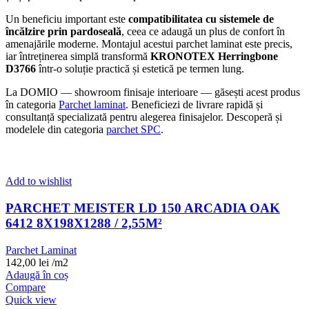
Un beneficiu important este
compatibilitatea cu sistemele de
încălzire prin pardoseală
, ceea ce adaugă un plus de confort în
amenajările moderne. Montajul acestui parchet laminat este precis,
iar întreținerea simplă transformă
KRONOTEX Herringbone
D3766
într-o soluție practică și estetică pe termen lung.
La DOMIO — showroom finisaje interioare — găsești acest produs
în categoria
Parchet laminat
. Beneficiezi de livrare rapidă și
consultanță specializată pentru alegerea finisajelor. Descoperă și
modelele din categoria
parchet SPC
.
Add to wishlist
PARCHET MEISTER LD 150 ARCADIA OAK
6412 8X198X1288 / 2,55M²
Parchet Laminat
142,00
lei
/m2
Adaugă în coș
Compare
Quick view