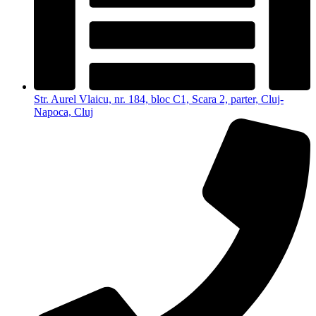
Str. Aurel Vlaicu, nr. 184, bloc C1, Scara 2, parter, Cluj-
Napoca, Cluj