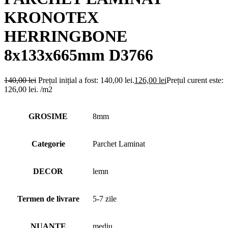
KRONOTEX
HERRINGBONE
8x133x665mm D3766
140,00
lei
Prețul inițial a fost: 140,00 lei.
126,00
lei
Prețul curent este:
126,00 lei.
/m2
GROSIME
8mm
Categorie
Parchet Laminat
DECOR
lemn
Termen de livrare
5-7 zile
NUANTE
mediu