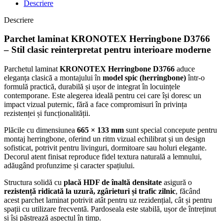
Descriere
Descriere
Parchet laminat KRONOTEX Herringbone D3766
– Stil clasic reinterpretat pentru interioare moderne
Parchetul laminat
KRONOTEX Herringbone D3766
aduce
eleganța clasică a montajului în
model spic (herringbone)
într-o
formulă practică, durabilă și ușor de integrat în locuințele
contemporane. Este alegerea ideală pentru cei care își doresc un
impact vizual puternic, fără a face compromisuri în privința
rezistenței și funcționalității.
Plăcile cu dimensiunea
665 × 133 mm
sunt special concepute pentru
montaj herringbone, oferind un ritm vizual echilibrat și un design
sofisticat, potrivit pentru livinguri, dormitoare sau holuri elegante.
Decorul atent finisat reproduce fidel textura naturală a lemnului,
adăugând profunzime și caracter spațiului.
Structura solidă cu
placă HDF de înaltă densitate
asigură o
rezistență ridicată la uzură, zgârieturi și trafic zilnic
, făcând
acest parchet laminat potrivit atât pentru uz rezidențial, cât și pentru
spații cu utilizare frecventă. Pardoseala este stabilă, ușor de întreținut
și își păstrează aspectul în timp.