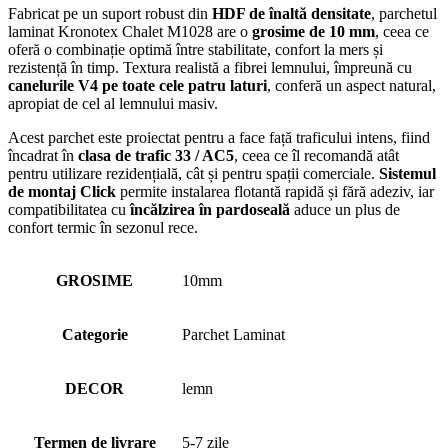
Fabricat pe un suport robust din
HDF de înaltă densitate
, parchetul
laminat Kronotex Chalet M1028 are o
grosime de 10 mm
, ceea ce
oferă o combinație optimă între stabilitate, confort la mers și
rezistență în timp. Textura realistă a fibrei lemnului, împreună cu
canelurile V4 pe toate cele patru laturi
, conferă un aspect natural,
apropiat de cel al lemnului masiv.
Acest parchet este proiectat pentru a face față traficului intens, fiind
încadrat în
clasa de trafic 33 / AC5
, ceea ce îl recomandă atât
pentru utilizare rezidențială, cât și pentru spații comerciale.
Sistemul
de montaj Click
permite instalarea flotantă rapidă și fără adeziv, iar
compatibilitatea cu
încălzirea în pardoseală
aduce un plus de
confort termic în sezonul rece.
GROSIME
10mm
Categorie
Parchet Laminat
DECOR
lemn
Termen de livrare
5-7 zile