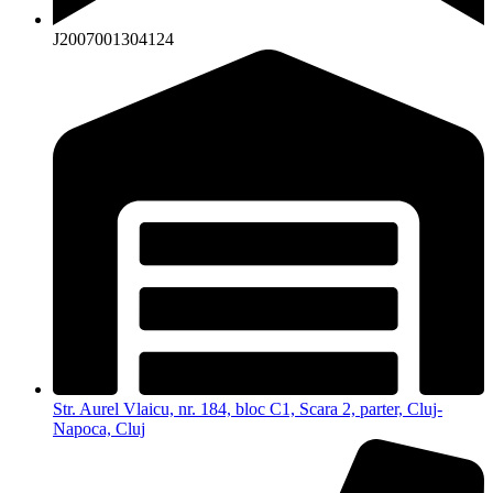
J2007001304124
Str. Aurel Vlaicu, nr. 184, bloc C1, Scara 2, parter, Cluj-
Napoca, Cluj