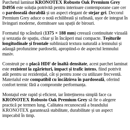
Parchetul laminat
KRONOTEX Robusto Oak Premium Grey
D4956
este soluția potrivită pentru interioare contemporane care cer
o
pardoseală durabilă
și un aspect elegant de
stejar gri
. Decorul
Premium Grey aduce o notă echilibrată și rafinată, ușor de integrat în
livinguri moderne, dormitoare sau spații de birouri.
Formatul tip scândură (
1375 × 188 mm
) creează continuitate vizuală
și senzația de spațiu, chiar și în încăperi mai compacte.
Teșiturile
longitudinale și frontale
subliniază textura naturală a lemnului și
adaugă profunzime pardoselii, apropiind-o de aspectul lemnului
masiv.
Construit pe o
placă HDF de înaltă densitate
, acest parchet laminat
este
rezistent la zgârieturi, impact și trafic intens
, fiind potrivit
atât pentru uz rezidențial, cât și pentru zone cu utilizare frecventă.
Materialul este
compatibil cu încălzirea în pardoseală
, oferind
confort termic fără a compromite performanța.
Montajul este rapid și eficient, iar întreținerea simplă face ca
KRONOTEX Robusto Oak Premium Grey
să fie o alegere
practică pe termen lung. Calitatea recunoscută a brandului
KRONOTEX garantează stabilitate, durabilitate și un aspect
impecabil în timp.