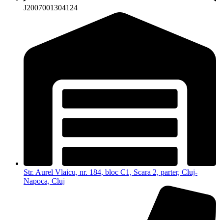
J2007001304124
Str. Aurel Vlaicu, nr. 184, bloc C1, Scara 2, parter, Cluj-
Napoca, Cluj