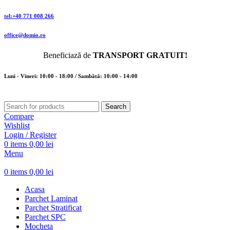
tel:+40 771 008 266
office@domio.ro
Beneficiază de
TRANSPORT GRATUIT!
Luni - Vineri: 10:00 - 18:00 / Sambătă: 10:00 - 14:00
Search
Compare
Wishlist
Login / Register
0
items
0,00
lei
Menu
0
items
0,00
lei
Acasa
Parchet Laminat
Parchet Stratificat
Parchet SPC
Mocheta