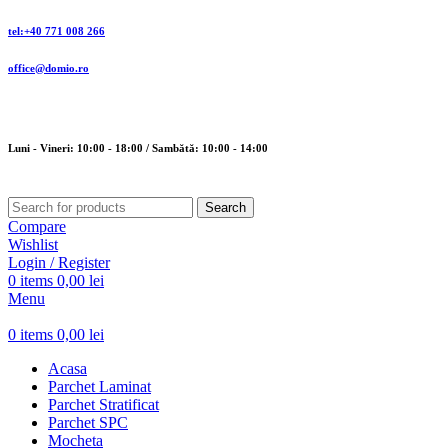
tel:+40 771 008 266
office@domio.ro
Luni - Vineri: 10:00 - 18:00 / Sambătă: 10:00 - 14:00
Search
Compare
Wishlist
Login / Register
0
items
0,00
lei
Menu
0
items
0,00
lei
Acasa
Parchet Laminat
Parchet Stratificat
Parchet SPC
Mocheta