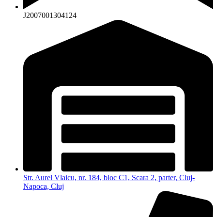
J2007001304124
Str. Aurel Vlaicu, nr. 184, bloc C1, Scara 2, parter, Cluj-
Napoca, Cluj