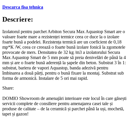
Descarca fisa tehnica
Descriere:
Izolatorul pentru parchet Arbiton Secura Max Aquastop Smart are o
valoare foarte mare a rezistenței termice ceea ce duce la o izolare
foarte bună a podelei. Rezistența termică are un coeficient de 0,18
mp*K /W, ceea ce creează o foarte bună izolare fonică la zgomotele
provocate de mers. Densitatea de 32 kg /m3 a izolatorului Secura
Max Aquastop Smart de 5 mm poate să preia denivelări de până la 4
mm și are o foarte bună aderență la șapele din beton. Substrat 3 în 1:
substrat, bariera de vapori Aquastop, banda adezivă pentru
îmbinarea a două părți, pentru o bună fixare la montaj. Substrat sub
forma de armonică. Instalare de 5 ori mai rapid.
Share:
DOMIO Showroom de amenajări interioare este locul în care găsești
servicii complete de consiliere pentru amenajarea casei tale și
produse de calitate – de la ceramică și parchet până la uși, mochetă,
tapet și gazon!