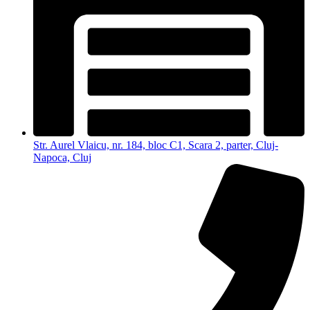
Str. Aurel Vlaicu, nr. 184, bloc C1, Scara 2, parter, Cluj-
Napoca, Cluj