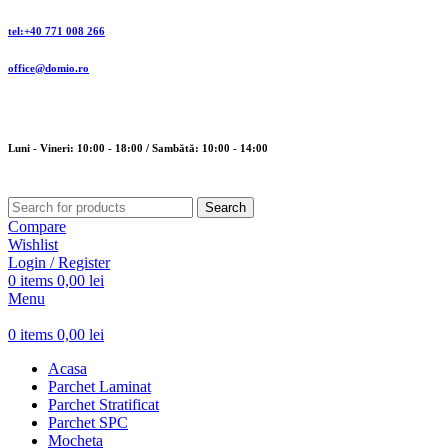
tel:+40 771 008 266
office@domio.ro
Luni - Vineri: 10:00 - 18:00 / Sambătă: 10:00 - 14:00
Search
Compare
Wishlist
Login / Register
0
items
0,00
lei
Menu
0
items
0,00
lei
Acasa
Parchet Laminat
Parchet Stratificat
Parchet SPC
Mocheta