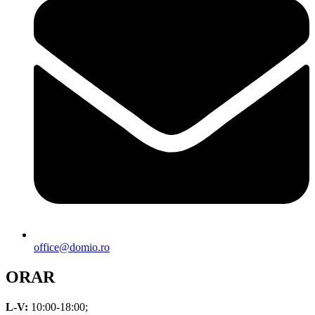
office@domio.ro
ORAR
L-V:
10:00-18:00;