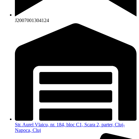
J2007001304124
Str. Aurel Vlaicu, nr. 184, bloc C1, Scara 2, parter, Cluj-
Napoca, Cluj